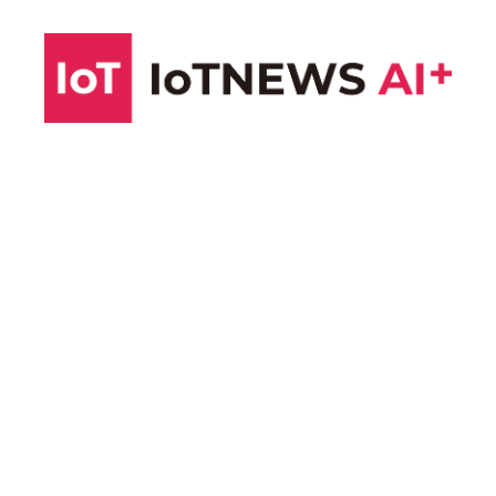
コ
ン
テ
ン
ツ
へ
ス
キ
ッ
プ