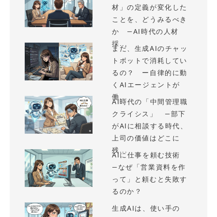
材」の定義が変化した
ことを、どうみるべき
か —AI時代の人材
採...
まだ、生成AIのチャッ
トボットで消耗してい
るの？ ー自律的に動
くAIエージェントが
働...
AI時代の「中間管理職
クライシス」 —部下
がAIに相談する時代、
上司の価値はどこに
残...
AIに仕事を頼む技術
—なぜ「営業資料を作
って」と頼むと失敗す
るのか？
生成AIは、使い手の