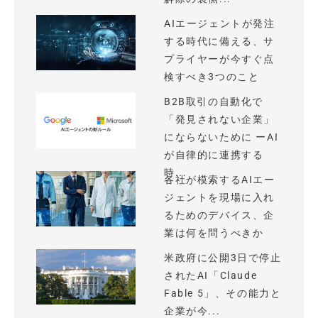
AIエージェントが発注
する時代に備える、サ
プライヤーが今すぐ点
検すべき3つのこと
B2B取引の自動化で
「発見されない企業」
にならないために ーAI
が自律的に連携する
時...
各社が模索するAIエー
ジェントを現場に入れ
るためのデバイス、企
業は何を問うべきか
米政府に公開3日で停止
されたAI「Claude
Fable 5」、その能力と
企業が今...