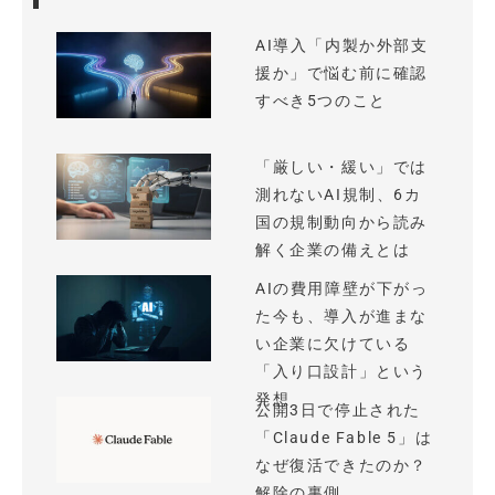
AI導入「内製か外部支
援か」で悩む前に確認
すべき5つのこと
「厳しい・緩い」では
測れないAI規制、6カ
国の規制動向から読み
解く企業の備えとは
AIの費用障壁が下がっ
た今も、導入が進まな
い企業に欠けている
「入り口設計」という
発想
公開3日で停止された
「Claude Fable 5」は
なぜ復活できたのか？
解除の裏側...