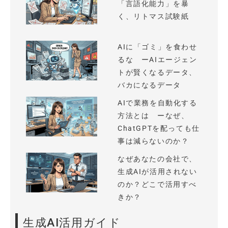
「言語化能力」を暴
く、リトマス試験紙
AIに「ゴミ」を食わせ
るな ーAIエージェン
トが賢くなるデータ、
バカになるデータ
AIで業務を自動化する
方法とは ーなぜ、
ChatGPTを配っても仕
事は減らないのか？
なぜあなたの会社で、
生成AIが活用されない
のか？どこで活用すべ
きか？
生成AI活用ガイド