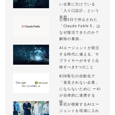
い企業に欠けている
「入り口設計」という
発想
公開3日で停止された
「Claude Fable 5」は
なぜ復活できたのか？
解除の裏側...
AIエージェントが発注
する時代に備える、サ
プライヤーが今すぐ点
検すべき3つのこと
B2B取引の自動化で
「発見されない企業」
にならないために ーAI
が自律的に連携する
時...
各社が模索するAIエー
ジェントを現場に入れ