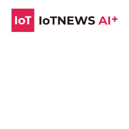
コ
ン
テ
ン
ツ
へ
ス
キ
ッ
プ