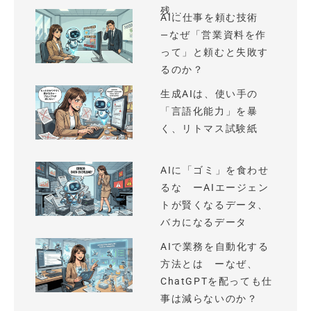
残...
AIに仕事を頼む技術
—なぜ「営業資料を作
って」と頼むと失敗す
るのか？
生成AIは、使い手の
「言語化能力」を暴
く、リトマス試験紙
AIに「ゴミ」を食わせ
るな ーAIエージェン
トが賢くなるデータ、
バカになるデータ
AIで業務を自動化する
方法とは ーなぜ、
ChatGPTを配っても仕
事は減らないのか？