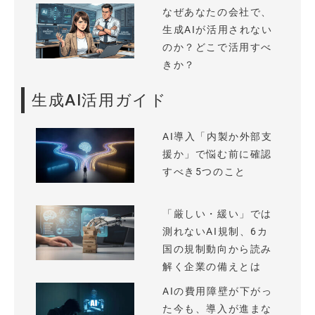
なぜあなたの会社で、
生成AIが活用されない
のか？どこで活用すべ
きか？
生成AI活用ガイド
AI導入「内製か外部支
援か」で悩む前に確認
すべき5つのこと
「厳しい・緩い」では
測れないAI規制、6カ
国の規制動向から読み
解く企業の備えとは
AIの費用障壁が下がっ
た今も、導入が進まな