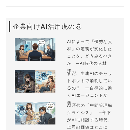
企業向けAI活用虎の巻
AIによって「優秀な人
材」の定義が変化した
ことを、どうみるべき
か —AI時代の人材
採...
まだ、生成AIのチャッ
トボットで消耗してい
るの？ ー自律的に動
くAIエージェントが
働...
AI時代の「中間管理職
クライシス」 —部下
がAIに相談する時代、
上司の価値はどこに