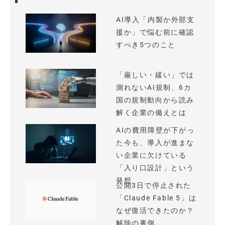
AI導入「内製か外部支
援か」で悩む前に確認
すべき5つのこと
「厳しい・緩い」では
測れないAI規制、6カ
国の規制動向から読み
解く企業の備えとは
AIの費用障壁が下がっ
た今も、導入が進まな
い企業に欠けている
「入り口設計」という
発想
公開3日で停止された
「Claude Fable 5」は
なぜ復活できたのか？
解除の裏側...