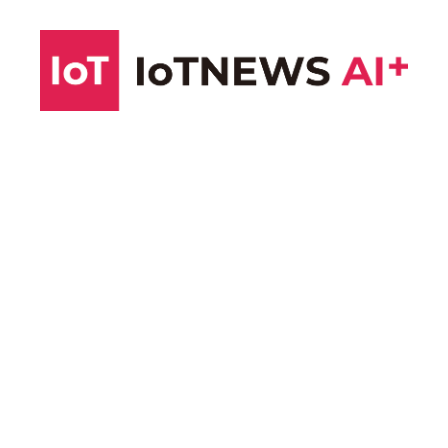
コ
ン
テ
ン
ツ
へ
ス
キ
ッ
プ