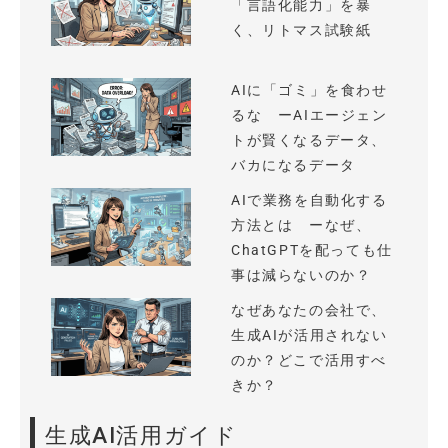
「言語化能力」を暴
く、リトマス試験紙
AIに「ゴミ」を食わせ
るな ーAIエージェン
トが賢くなるデータ、
バカになるデータ
AIで業務を自動化する
方法とは ーなぜ、
ChatGPTを配っても仕
事は減らないのか？
なぜあなたの会社で、
生成AIが活用されない
のか？どこで活用すべ
きか？
生成AI活用ガイド