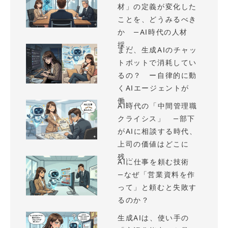
材」の定義が変化した
ことを、どうみるべき
か —AI時代の人材
採...
まだ、生成AIのチャッ
トボットで消耗してい
るの？ ー自律的に動
くAIエージェントが
働...
AI時代の「中間管理職
クライシス」 —部下
がAIに相談する時代、
上司の価値はどこに
残...
AIに仕事を頼む技術
—なぜ「営業資料を作
って」と頼むと失敗す
るのか？
生成AIは、使い手の