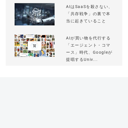
AIはSaaSを殺さない、
「共存戦争」の裏で本
当に起きていること
AIが買い物を代行する
「エージェント・コマ
ース」時代、Googleが
提唱するUniv...