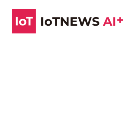
コ
ン
テ
ン
ツ
へ
ス
キ
ッ
プ