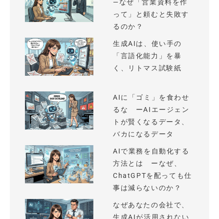
—なぜ「営業資料を作
って」と頼むと失敗す
るのか？
生成AIは、使い手の
「言語化能力」を暴
く、リトマス試験紙
AIに「ゴミ」を食わせ
るな ーAIエージェン
トが賢くなるデータ、
バカになるデータ
AIで業務を自動化する
方法とは ーなぜ、
ChatGPTを配っても仕
事は減らないのか？
なぜあなたの会社で、
生成AIが活用されない