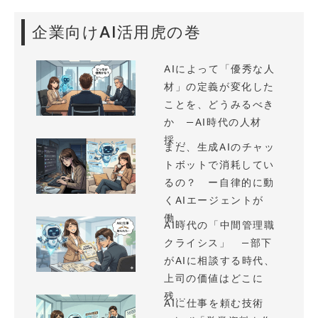
企業向けAI活用虎の巻
AIによって「優秀な人
材」の定義が変化した
ことを、どうみるべき
か —AI時代の人材
採...
まだ、生成AIのチャッ
トボットで消耗してい
るの？ ー自律的に動
くAIエージェントが
働...
AI時代の「中間管理職
クライシス」 —部下
がAIに相談する時代、
上司の価値はどこに
残...
AIに仕事を頼む技術