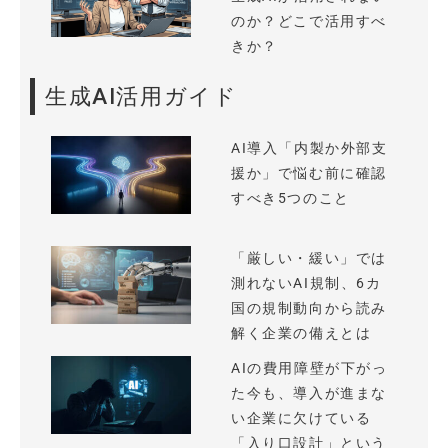
のか？どこで活用すべ
きか？
生成AI活用ガイド
AI導入「内製か外部支
援か」で悩む前に確認
すべき5つのこと
「厳しい・緩い」では
測れないAI規制、6カ
国の規制動向から読み
解く企業の備えとは
AIの費用障壁が下がっ
た今も、導入が進まな
い企業に欠けている
「入り口設計」という