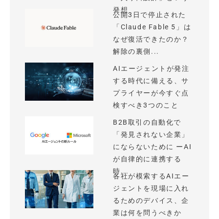
発想
公開3日で停止された
「Claude Fable 5」は
なぜ復活できたのか？
解除の裏側...
AIエージェントが発注
する時代に備える、サ
プライヤーが今すぐ点
検すべき3つのこと
B2B取引の自動化で
「発見されない企業」
にならないために ーAI
が自律的に連携する
時...
各社が模索するAIエー
ジェントを現場に入れ
るためのデバイス、企
業は何を問うべきか