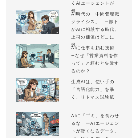
くAIエージェントが
働...
AI時代の「中間管理職
クライシス」 —部下
がAIに相談する時代、
上司の価値はどこに
残...
AIに仕事を頼む技術
—なぜ「営業資料を作
って」と頼むと失敗す
るのか？
生成AIは、使い手の
「言語化能力」を暴
く、リトマス試験紙
AIに「ゴミ」を食わせ
るな ーAIエージェン
トが賢くなるデータ、