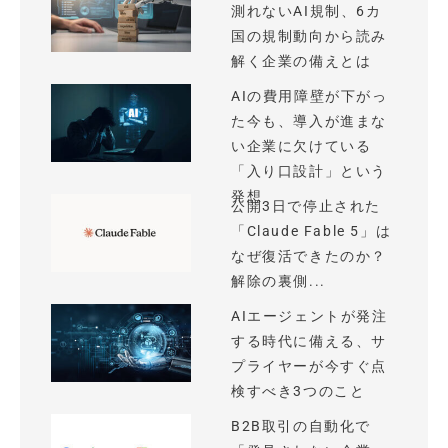
測れないAI規制、6カ
国の規制動向から読み
解く企業の備えとは
AIの費用障壁が下がっ
た今も、導入が進まな
い企業に欠けている
「入り口設計」という
発想
公開3日で停止された
「Claude Fable 5」は
なぜ復活できたのか？
解除の裏側...
AIエージェントが発注
する時代に備える、サ
プライヤーが今すぐ点
検すべき3つのこと
B2B取引の自動化で