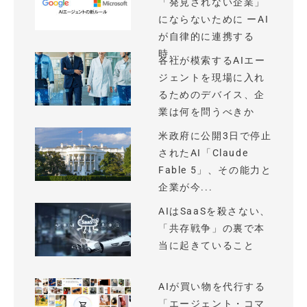
「発見されない企業」
にならないために ーAI
が自律的に連携する
時...
各社が模索するAIエー
ジェントを現場に入れ
るためのデバイス、企
業は何を問うべきか
米政府に公開3日で停止
されたAI「Claude
Fable 5」、その能力と
企業が今...
AIはSaaSを殺さない、
「共存戦争」の裏で本
当に起きていること
AIが買い物を代行する
「エージェント・コマ