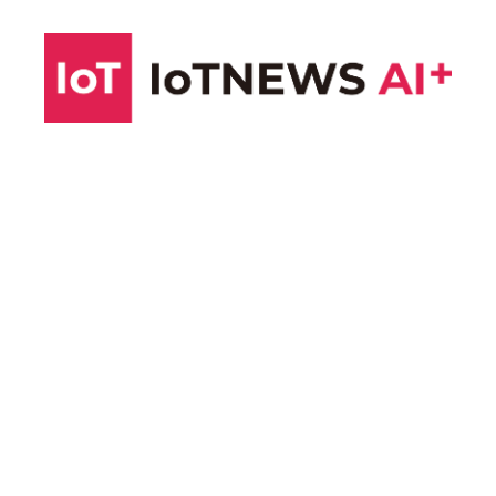
コ
ン
テ
ン
ツ
へ
ス
キ
ッ
プ