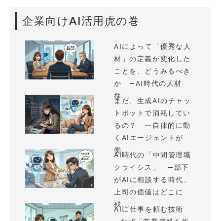
企業向けAI活用虎の巻
AIによって「優秀な人
材」の定義が変化した
ことを、どうみるべき
か —AI時代の人材
採...
まだ、生成AIのチャッ
トボットで消耗してい
るの？ ー自律的に動
くAIエージェントが
働...
AI時代の「中間管理職
クライシス」 —部下
がAIに相談する時代、
上司の価値はどこに
残...
AIに仕事を頼む技術