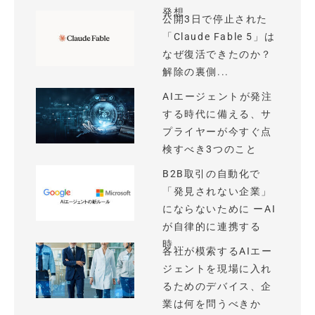
発想
公開3日で停止された
「Claude Fable 5」は
なぜ復活できたのか？
解除の裏側...
AIエージェントが発注
する時代に備える、サ
プライヤーが今すぐ点
検すべき3つのこと
B2B取引の自動化で
「発見されない企業」
にならないために ーAI
が自律的に連携する
時...
各社が模索するAIエー
ジェントを現場に入れ
るためのデバイス、企
業は何を問うべきか