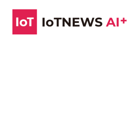
コ
ン
テ
ン
ツ
へ
ス
キ
ッ
プ