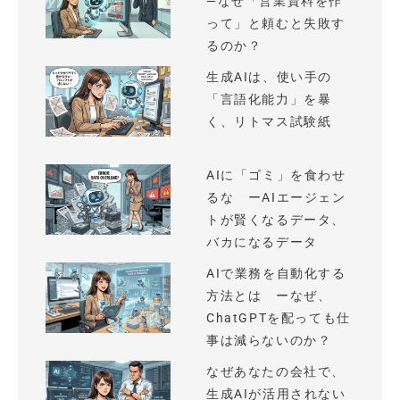
—なぜ「営業資料を作
って」と頼むと失敗す
るのか？
生成AIは、使い手の
「言語化能力」を暴
く、リトマス試験紙
AIに「ゴミ」を食わせ
るな ーAIエージェン
トが賢くなるデータ、
バカになるデータ
AIで業務を自動化する
方法とは ーなぜ、
ChatGPTを配っても仕
事は減らないのか？
なぜあなたの会社で、
生成AIが活用されない