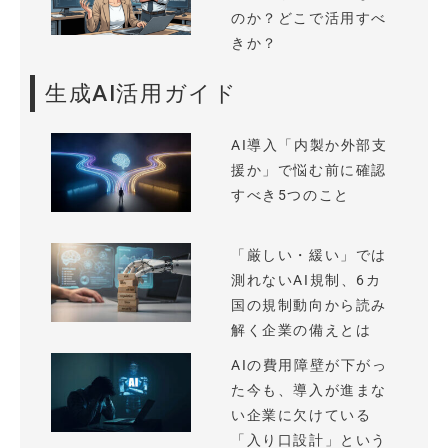
のか？どこで活用すべ
きか？
生成AI活用ガイド
AI導入「内製か外部支
援か」で悩む前に確認
すべき5つのこと
「厳しい・緩い」では
測れないAI規制、6カ
国の規制動向から読み
解く企業の備えとは
AIの費用障壁が下がっ
た今も、導入が進まな
い企業に欠けている
「入り口設計」という