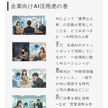
企業向けAI活用虎の巻
AIによって「優秀な人
材」の定義が変化した
ことを、どうみるべき
か —AI時代の人材
採...
まだ、生成AIのチャッ
トボットで消耗してい
るの？ ー自律的に動
くAIエージェントが
働...
AI時代の「中間管理職
クライシス」 —部下
がAIに相談する時代、
上司の価値はどこに
残...
AIに仕事を頼む技術
—なぜ「営業資料を作