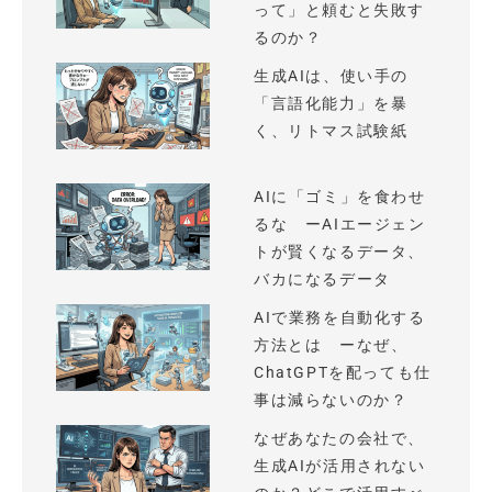
って」と頼むと失敗す
るのか？
生成AIは、使い手の
「言語化能力」を暴
く、リトマス試験紙
AIに「ゴミ」を食わせ
るな ーAIエージェン
トが賢くなるデータ、
バカになるデータ
AIで業務を自動化する
方法とは ーなぜ、
ChatGPTを配っても仕
事は減らないのか？
なぜあなたの会社で、
生成AIが活用されない