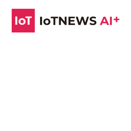
コ
ン
テ
ン
ツ
へ
ス
キ
ッ
プ