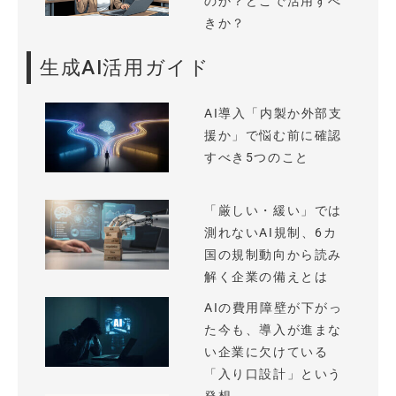
のか？どこで活用すべ
きか？
生成AI活用ガイド
AI導入「内製か外部支
援か」で悩む前に確認
すべき5つのこと
「厳しい・緩い」では
測れないAI規制、6カ
国の規制動向から読み
解く企業の備えとは
AIの費用障壁が下がっ
た今も、導入が進まな
い企業に欠けている
「入り口設計」という