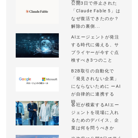
発想
公開3日で停止された
「Claude Fable 5」は
なぜ復活できたのか？
解除の裏側...
AIエージェントが発注
する時代に備える、サ
プライヤーが今すぐ点
検すべき3つのこと
B2B取引の自動化で
「発見されない企業」
にならないために ーAI
が自律的に連携する
時...
各社が模索するAIエー
ジェントを現場に入れ
るためのデバイス、企
業は何を問うべきか