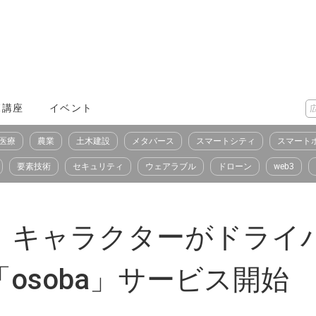
X講座
イベント
医療
農業
土木建設
メタバース
スマートシティ
スマート
要素技術
セキュリティ
ウェアラブル
ドローン
web3
、キャラクターがドライ
「osoba」サービス開始