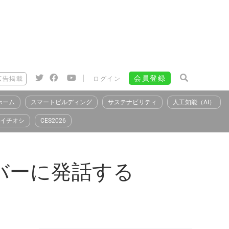
|
会員登録
広告掲載
ログイン
ホーム
スマートビルディング
サステナビリティ
人工知能（AI）
イチオシ
CES2026
バーに発話する