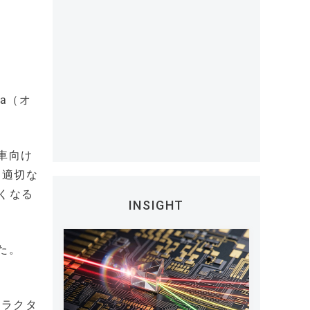
a（オ
備車向け
に適切な
くなる
INSIGHT
た。
ャラクタ