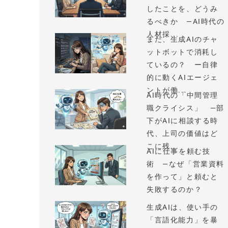
したことを、どうみ
るべきか —AI時代の
人材採...
まだ、生成AIのチャ
ットボットで消耗し
ているの？ ー自律
的に動くAIエージェ
ントが働...
AI時代の「中間管理
職クライシス」 —部
下がAIに相談する時
代、上司の価値はど
こに残...
AIに仕事を頼む技
術 —なぜ「営業資料
を作って」と頼むと
失敗するのか？
生成AIは、使い手の
「言語化能力」を暴