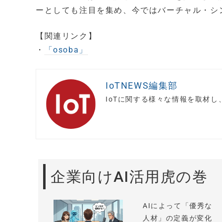
ーとしても注目を集め、今ではバーチャル・シ
【関連リンク】
・
「osoba」
IoTNEWS編集部
IoTに関する様々な情報を取材
企業向けAI活用虎の巻
AIによって「優秀な
人材」の定義が変化