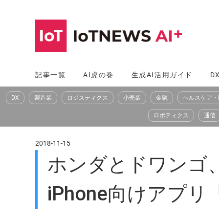
コ
ン
テ
ン
ツ
記事一覧
AI虎の巻
生成AI活用ガイド
D
へ
DX
製造業
ロジスティクス
小売業
金融
ヘルスケア・
ス
キ
ロボティクス
通信
ッ
プ
2018-11-15
ホンダとドワンゴ
iPhone向けアプリ