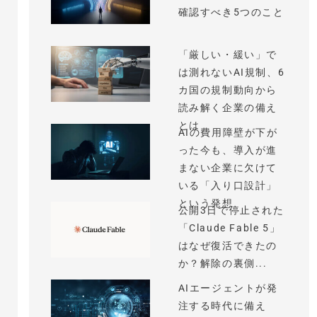
確認すべき5つのこと
「厳しい・緩い」で
は測れないAI規制、6
カ国の規制動向から
読み解く企業の備え
とは
AIの費用障壁が下が
った今も、導入が進
まない企業に欠けて
いる「入り口設計」
という発想
公開3日で停止された
「Claude Fable 5」
はなぜ復活できたの
か？解除の裏側...
AIエージェントが発
注する時代に備え