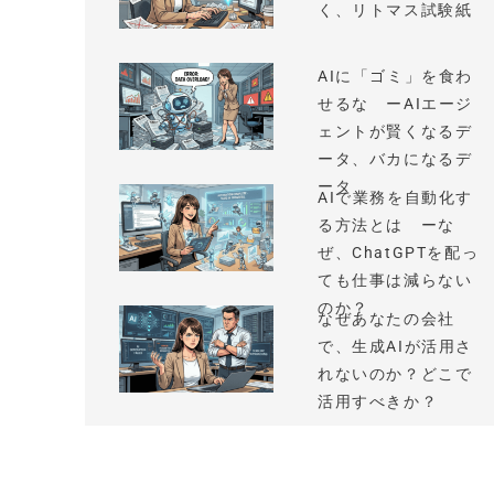
く、リトマス試験紙
AIに「ゴミ」を食わ
せるな ーAIエージ
ェントが賢くなるデ
ータ、バカになるデ
ータ
AIで業務を自動化す
る方法とは ーな
ぜ、ChatGPTを配っ
ても仕事は減らない
のか？
なぜあなたの会社
で、生成AIが活用さ
れないのか？どこで
活用すべきか？