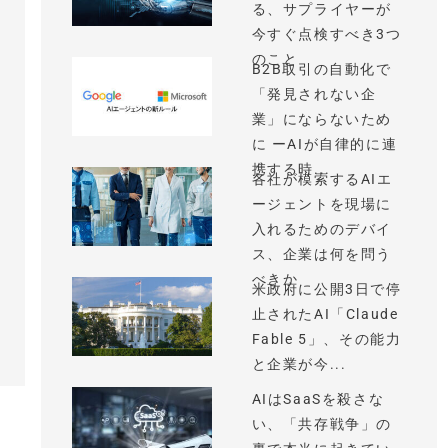
る、サプライヤーが
今すぐ点検すべき3つ
のこと
B2B取引の自動化で
「発見されない企
業」にならないため
に ーAIが自律的に連
携する時...
各社が模索するAIエ
ージェントを現場に
入れるためのデバイ
ス、企業は何を問う
べきか
米政府に公開3日で停
止されたAI「Claude
Fable 5」、その能力
と企業が今...
AIはSaaSを殺さな
い、「共存戦争」の