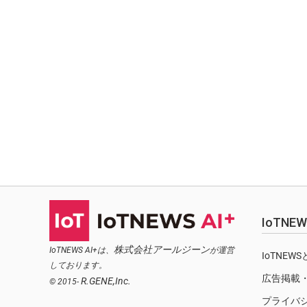
IoTN
株式会社アールジーン
IoTNEWS AI+は、
が運営
IoTNEW
しております。
広告掲載
R.GENE,Inc.
© 2015-
プライバ