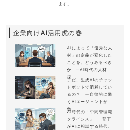
ます。
企業向けAI活用虎の巻
AIによって「優秀な人
材」の定義が変化した
ことを、どうみるべき
か —AI時代の人材
採...
まだ、生成AIのチャッ
トボットで消耗してい
るの？ ー自律的に動
くAIエージェントが
働...
AI時代の「中間管理職
クライシス」 —部下
がAIに相談する時代、