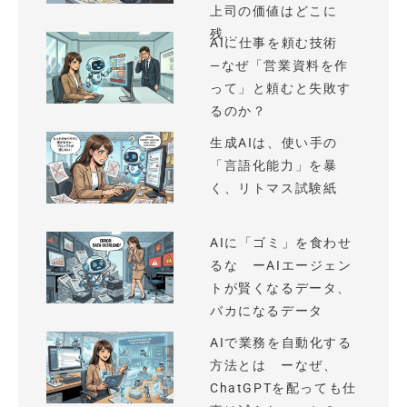
上司の価値はどこに
残...
AIに仕事を頼む技術
—なぜ「営業資料を作
って」と頼むと失敗す
るのか？
生成AIは、使い手の
「言語化能力」を暴
く、リトマス試験紙
AIに「ゴミ」を食わせ
るな ーAIエージェン
トが賢くなるデータ、
バカになるデータ
AIで業務を自動化する
方法とは ーなぜ、
ChatGPTを配っても仕