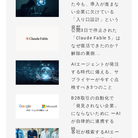
た今も、導入が進まな
い企業に欠けている
「入り口設計」という
発想
公開3日で停止された
「Claude Fable 5」は
なぜ復活できたのか？
解除の裏側...
AIエージェントが発注
する時代に備える、サ
プライヤーが今すぐ点
検すべき3つのこと
B2B取引の自動化で
「発見されない企業」
にならないために ーAI
が自律的に連携する
時...
各社が模索するAIエー