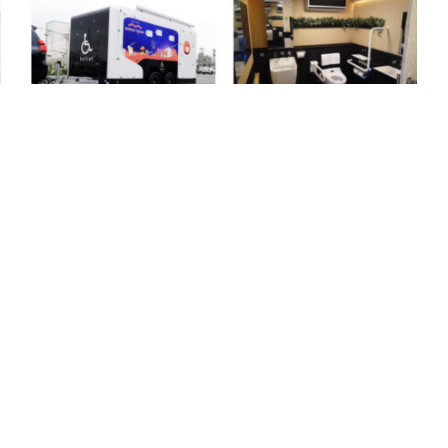
2020-11-13
管
トヨタとLIXIL、移動型バリアフリートイレ
「モバイルトイレ」を共同開発
EWSについて
産業別カテゴリー
Sとは
製造業
・タイアップ
ロジスティクス