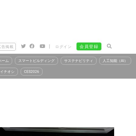
|
会員登録
広告掲載
ログイン
ホーム
スマートビルディング
サステナビリティ
人工知能（AI）
イチオシ
CES2026