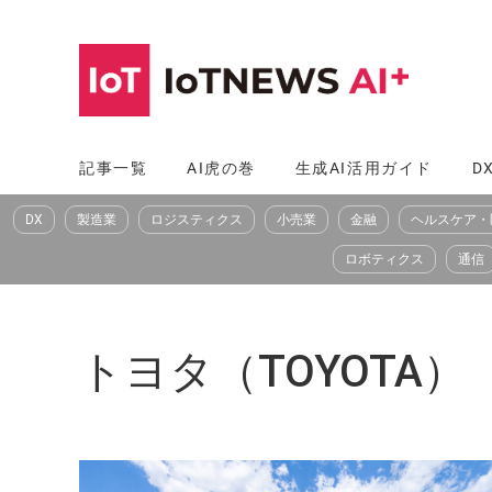
コ
ン
テ
ン
ツ
記事一覧
AI虎の巻
生成AI活用ガイド
D
へ
DX
製造業
ロジスティクス
小売業
金融
ヘルスケア・
ス
キ
ロボティクス
通信
ッ
プ
トヨタ（TOYOTA）