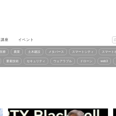
X講座
イベント
医療
農業
土木建設
メタバース
スマートシティ
スマート
要素技術
セキュリティ
ウェアラブル
ドローン
web3