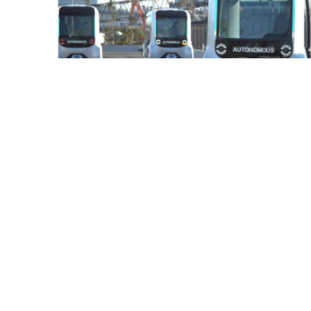
2020-12-22
トヨタ、自動運転EV「e-Palette」の運行
理システムを開発
IoTN
株式会社アールジーン
IoTNEWS AI+は、
が運営
IoTNEW
しております。
広告掲載