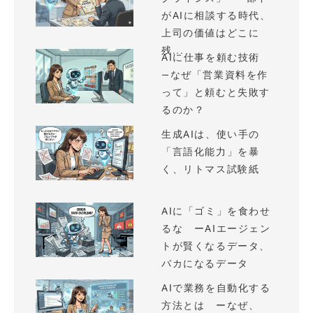
がAIに相談する時代、
上司の価値はどこに
残...
AIに仕事を頼む技術
—なぜ「営業資料を作
って」と頼むと失敗す
るのか？
生成AIは、使い手の
「言語化能力」を暴
く、リトマス試験紙
AIに「ゴミ」を食わせ
るな ーAIエージェン
トが賢くなるデータ、
バカになるデータ
AIで業務を自動化する
方法とは ーなぜ、