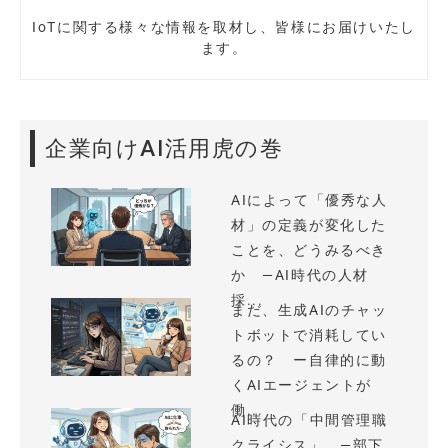
IoTに関する様々な情報を取材し、皆様にお届けいたし
ます。
企業向けAI活用虎の巻
AIによって「優秀な人
材」の定義が変化した
ことを、どうみるべき
か —AI時代の人材
採...
まだ、生成AIのチャッ
トボットで消耗してい
るの？ ー自律的に動
くAIエージェントが
働...
AI時代の「中間管理職
クライシス」 —部下