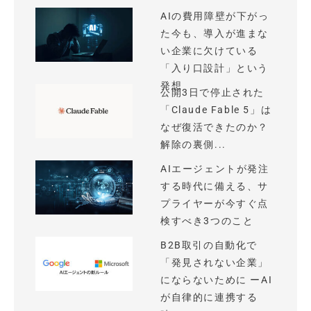
AIの費用障壁が下がっ
た今も、導入が進まな
い企業に欠けている
「入り口設計」という
発想
公開3日で停止された
「Claude Fable 5」は
なぜ復活できたのか？
解除の裏側...
AIエージェントが発注
する時代に備える、サ
プライヤーが今すぐ点
検すべき3つのこと
B2B取引の自動化で
「発見されない企業」
にならないために ーAI
が自律的に連携する