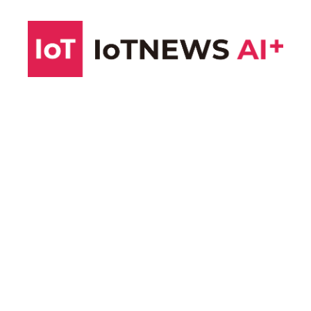
コ
ン
テ
ン
ツ
へ
ス
キ
ッ
プ