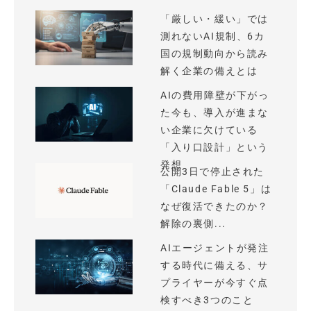
「厳しい・緩い」では
測れないAI規制、6カ
国の規制動向から読み
解く企業の備えとは
AIの費用障壁が下がっ
た今も、導入が進まな
い企業に欠けている
「入り口設計」という
発想
公開3日で停止された
「Claude Fable 5」は
なぜ復活できたのか？
解除の裏側...
AIエージェントが発注
する時代に備える、サ
プライヤーが今すぐ点
検すべき3つのこと