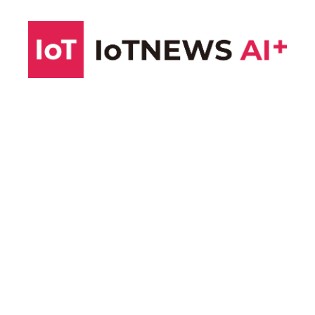
コ
ン
テ
ン
ツ
へ
ス
キ
ッ
プ