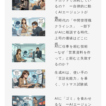
トボットで消耗してい
るの？ ー自律的に動
くAIエージェントが
働...
AI時代の「中間管理職
クライシス」 —部下
がAIに相談する時代、
上司の価値はどこに
残...
AIに仕事を頼む技術
—なぜ「営業資料を作
って」と頼むと失敗す
るのか？
生成AIは、使い手の
「言語化能力」を暴
く、リトマス試験紙
AIに「ゴミ」を食わせ
るな ーAIエージェン