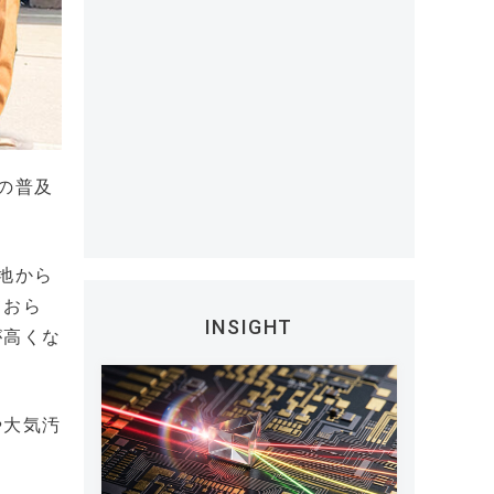
の普及
地から
ておら
INSIGHT
が高くな
や大気汚