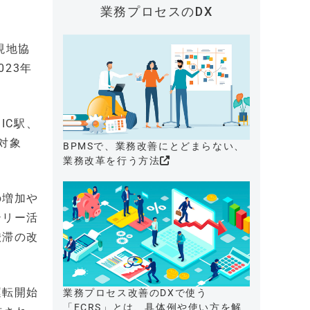
業務プロセスのDX
現地協
023年
IC駅、
対象
BPMSで、業務改善にとどまらない、
業務改革を行う方法
の増加や
テリー活
渋滞の改
運転開始
業務プロセス改善のDXで使う
「ECRS」とは、具体例や使い方を解