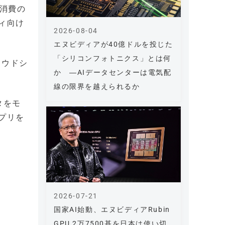
ー消費の
ィ向け
2026-08-04
エヌビディアが40億ドルを投じた
「シリコンフォトニクス」とは何
ラウドシ
か ―AIデータセンターは電気配
線の限界を越えられるか
タをモ
プリを
2026-07-21
国家AI始動、エヌビディアRubin
GPU 2万7500基を日本は使い切