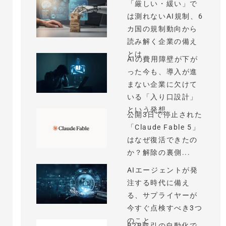
「厳しい・緩い」で
は測れないAI規制、6
カ国の規制動向から
読み解く企業の備え
とは
AIの費用障壁が下が
った今も、導入が進
まない企業に欠けて
いる「入り口設計」
という発想
公開3日で停止された
「Claude Fable 5」
はなぜ復活できたの
か？解除の裏側...
AIエージェントが発
注する時代に備え
る、サプライヤーが
今すぐ点検すべき3つ
のこと
B2B取引の自動化で