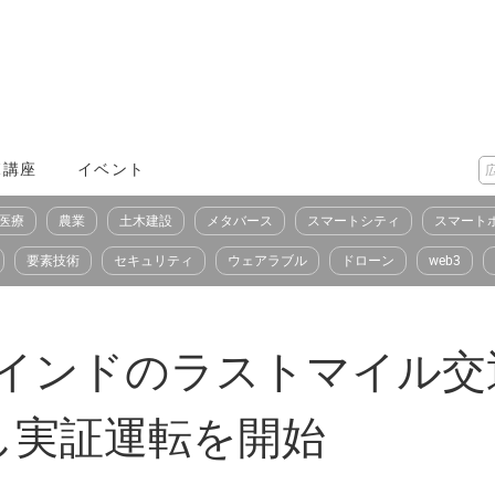
X講座
イベント
医療
農業
土木建設
メタバース
スマートシティ
スマート
要素技術
セキュリティ
ウェアラブル
ドローン
web3
インドのラストマイル交
し実証運転を開始