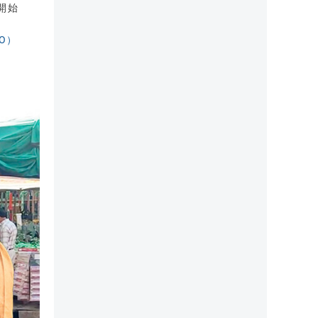
開始
O）