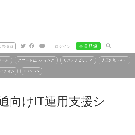
|
会員登録
広告掲載
ログイン
ホーム
スマートビルディング
サステナビリティ
人工知能（AI）
イチオシ
CES2026
通向けIT運用支援シ