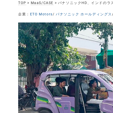
TOP
>
MaaS/CASE
> パナソニックHD、インドの
企業：
ETO Motors
/
パナソニック ホールディングス