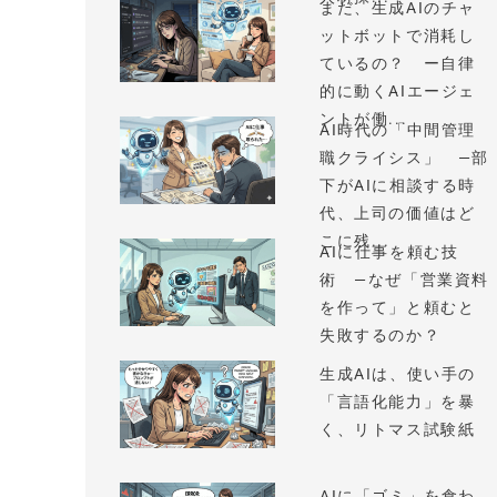
まだ、生成AIのチャ
ットボットで消耗し
ているの？ ー自律
的に動くAIエージェ
ントが働...
AI時代の「中間管理
職クライシス」 —部
下がAIに相談する時
代、上司の価値はど
こに残...
AIに仕事を頼む技
術 —なぜ「営業資料
を作って」と頼むと
失敗するのか？
生成AIは、使い手の
「言語化能力」を暴
く、リトマス試験紙
AIに「ゴミ」を食わ