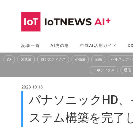
コ
ン
テ
ン
ツ
記事一覧
AI虎の巻
生成AI活用ガイド
D
へ
DX
製造業
ロジスティクス
小売業
金融
ヘルスケア・
ス
キ
ロボティクス
通信
ッ
プ
2023-10-18
パナソニックHD、
ステム構築を完了