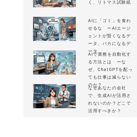
く、リトマス試験紙
AIに「ゴミ」を食わ
せるな ーAIエージ
ェントが賢くなるデ
ータ、バカになるデ
ータ
AIで業務を自動化す
る方法とは ーな
ぜ、ChatGPTを配っ
ても仕事は減らない
のか？
なぜあなたの会社
で、生成AIが活用さ
れないのか？どこで
活用すべきか？