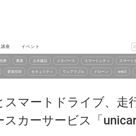
X講座
イベント
医療
農業
土木建設
メタバース
スマートシティ
スマート
要素技術
セキュリティ
ウェアラブル
ドローン
web3
とスマートドライブ、走
スカーサービス「unica