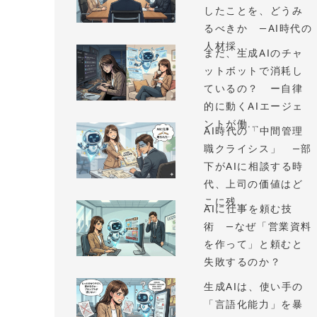
したことを、どうみ
るべきか —AI時代の
人材採...
まだ、生成AIのチャ
ットボットで消耗し
ているの？ ー自律
的に動くAIエージェ
ントが働...
AI時代の「中間管理
職クライシス」 —部
下がAIに相談する時
代、上司の価値はど
こに残...
AIに仕事を頼む技
術 —なぜ「営業資料
を作って」と頼むと
失敗するのか？
生成AIは、使い手の
「言語化能力」を暴