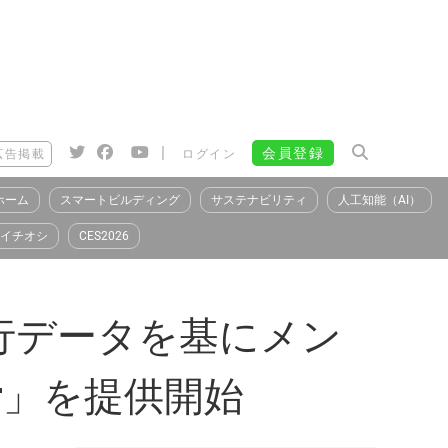
|
会員登録
広告掲載
ログイン
ホーム
スマートビルディング
サステナビリティ
人工知能（AI）
イチオシ
CES2026
行データを基にメン
r」を提供開始