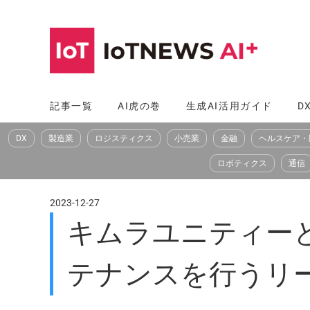
コ
ン
テ
ン
ツ
記事一覧
AI虎の巻
生成AI活用ガイド
D
へ
DX
製造業
ロジスティクス
小売業
金融
ヘルスケア・
ス
キ
ロボティクス
通信
ッ
プ
2023-12-27
キムラユニティー
テナンスを行うリー