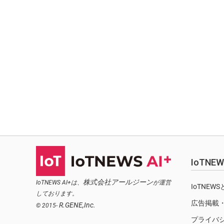
IoTN
株式会社アールジーン
IoTNEWS AI+は、
が運営
IoTNEW
しております。
広告掲載
R.GENE,Inc.
© 2015-
プライバ