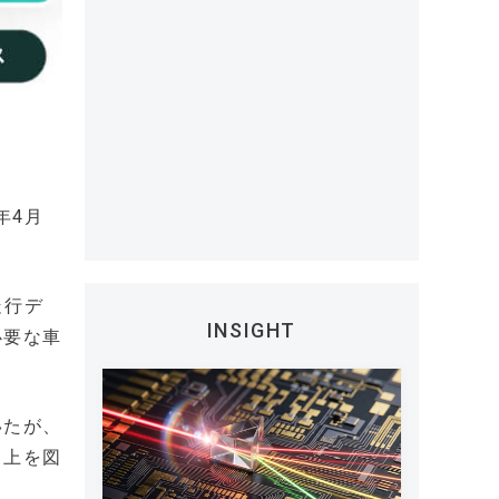
年4月
走行デ
INSIGHT
必要な車
いたが、
向上を図