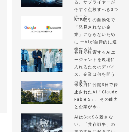
る、サプライヤーが
今すぐ点検すべき3つ
のこと
B2B取引の自動化で
「発見されない企
業」にならないため
に ーAIが自律的に連
携する時...
各社が模索するAIエ
ージェントを現場に
入れるためのデバイ
ス、企業は何を問う
べきか
米政府に公開3日で停
止されたAI「Claude
Fable 5」、その能力
と企業が今...
AIはSaaSを殺さな
い、「共存戦争」の
裏で本当に起きてい