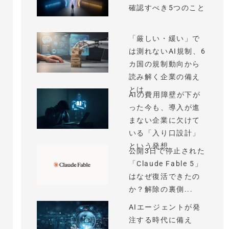
確認すべき5つのこと
「厳しい・緩い」で
は測れないAI規制、6
カ国の規制動向から
読み解く企業の備え
とは
AIの費用障壁が下が
った今も、導入が進
まない企業に欠けて
いる「入り口設計」
という発想
公開3日で停止された
「Claude Fable 5」
はなぜ復活できたの
か？解除の裏側...
AIエージェントが発
注する時代に備え