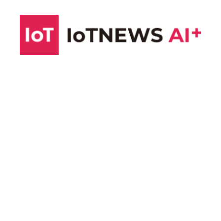
コ
ン
テ
ン
ツ
へ
ス
キ
ッ
プ