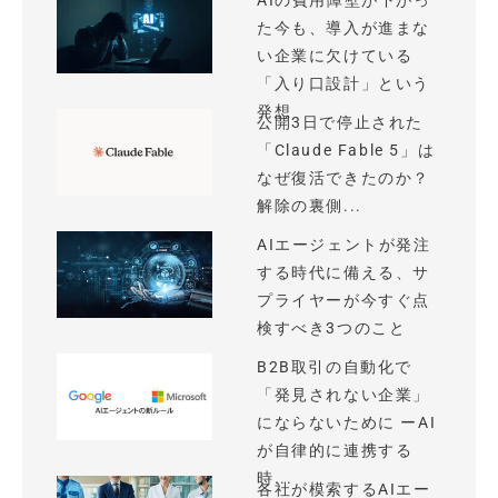
AIの費用障壁が下がっ
た今も、導入が進まな
い企業に欠けている
「入り口設計」という
発想
公開3日で停止された
「Claude Fable 5」は
なぜ復活できたのか？
解除の裏側...
AIエージェントが発注
する時代に備える、サ
プライヤーが今すぐ点
検すべき3つのこと
B2B取引の自動化で
「発見されない企業」
にならないために ーAI
が自律的に連携する
時...
各社が模索するAIエー