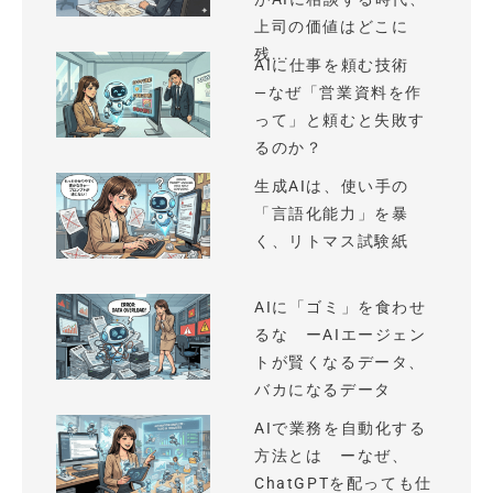
上司の価値はどこに
残...
AIに仕事を頼む技術
—なぜ「営業資料を作
って」と頼むと失敗す
るのか？
生成AIは、使い手の
「言語化能力」を暴
く、リトマス試験紙
AIに「ゴミ」を食わせ
るな ーAIエージェン
トが賢くなるデータ、
バカになるデータ
AIで業務を自動化する
方法とは ーなぜ、
ChatGPTを配っても仕