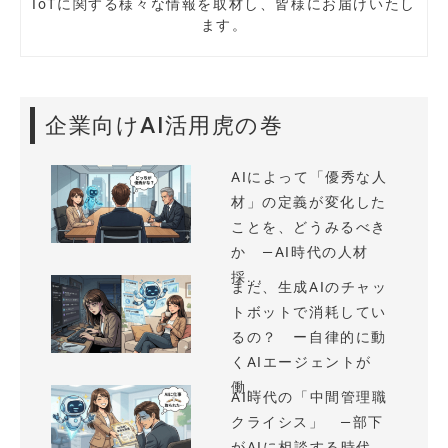
IoTに関する様々な情報を取材し、皆様にお届けいたし
ます。
企業向けAI活用虎の巻
AIによって「優秀な人
材」の定義が変化した
ことを、どうみるべき
か —AI時代の人材
採...
まだ、生成AIのチャッ
トボットで消耗してい
るの？ ー自律的に動
くAIエージェントが
働...
AI時代の「中間管理職
クライシス」 —部下
がAIに相談する時代、