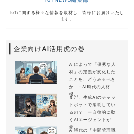
IoTに関する様々な情報を取材し、皆様にお届けいたし
ます。
企業向けAI活用虎の巻
AIによって「優秀な人
材」の定義が変化した
ことを、どうみるべき
か —AI時代の人材
採...
まだ、生成AIのチャッ
トボットで消耗してい
るの？ ー自律的に動
くAIエージェントが
働...
AI時代の「中間管理職