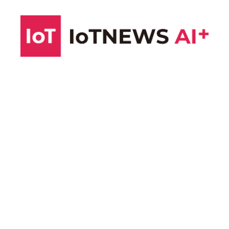
コ
ン
テ
ン
ツ
へ
ス
キ
ッ
プ