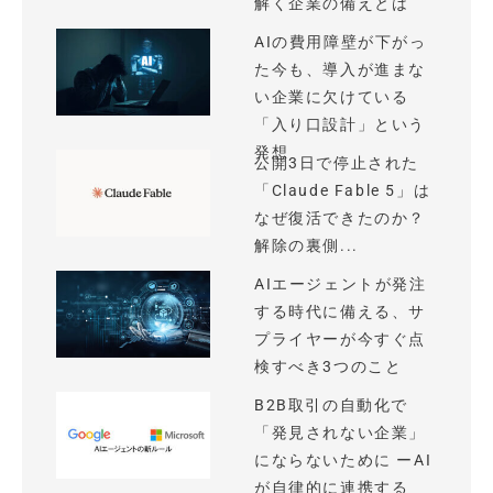
解く企業の備えとは
AIの費用障壁が下がっ
た今も、導入が進まな
い企業に欠けている
「入り口設計」という
発想
公開3日で停止された
「Claude Fable 5」は
なぜ復活できたのか？
解除の裏側...
AIエージェントが発注
する時代に備える、サ
プライヤーが今すぐ点
検すべき3つのこと
B2B取引の自動化で
「発見されない企業」
にならないために ーAI
が自律的に連携する