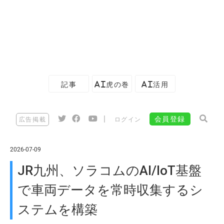
記事
AI虎の巻
AI活用
|
会員登録
広告掲載
ログイン
2026-07-09
JR九州、ソラコムのAI/IoT基盤
で車両データを常時収集するシ
ステムを構築