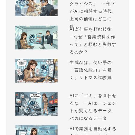
クライシス」 —部下
がAIに相談する時代、
上司の価値はどこに
残...
AIに仕事を頼む技術
—なぜ「営業資料を作
って」と頼むと失敗す
るのか？
生成AIは、使い手の
「言語化能力」を暴
く、リトマス試験紙
AIに「ゴミ」を食わせ
るな ーAIエージェン
トが賢くなるデータ、
バカになるデータ
AIで業務を自動化する