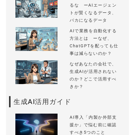
るな ーAIエージェン
トが賢くなるデータ、
バカになるデータ
AIで業務を自動化する
方法とは ーなぜ、
ChatGPTを配っても仕
事は減らないのか？
なぜあなたの会社で、
生成AIが活用されない
のか？どこで活用すべ
きか？
生成AI活用ガイド
AI導入「内製か外部支
援か」で悩む前に確認
すべき5つのこと