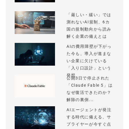
「厳しい・緩い」では
測れないAI規制、6カ
国の規制動向から読み
解く企業の備えとは
AIの費用障壁が下がっ
た今も、導入が進まな
い企業に欠けている
「入り口設計」という
発想
公開3日で停止された
「Claude Fable 5」は
なぜ復活できたのか？
解除の裏側...
AIエージェントが発注
する時代に備える、サ
プライヤーが今すぐ点