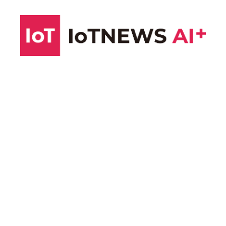
コ
ン
テ
ン
ツ
へ
ス
キ
ッ
プ