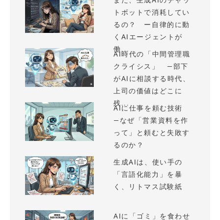
まだ、生成AIのチャッ
トボットで消耗してい
るの？ ー自律的に動
くAIエージェントが
働...
AI時代の「中間管理職
クライシス」 —部下
がAIに相談する時代、
上司の価値はどこに
残...
AIに仕事を頼む技術
—なぜ「営業資料を作
って」と頼むと失敗す
るのか？
生成AIは、使い手の
「言語化能力」を暴
く、リトマス試験紙
AIに「ゴミ」を食わせ