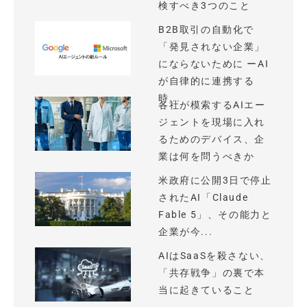
検すべき3つのこと
B2B取引の自動化で
「発見されない企業」
にならないために ーAI
が自律的に連携する
時...
各社が模索するAIエー
ジェントを現場に入れ
るためのデバイス、企
業は何を問うべきか
米政府に公開3日で停止
されたAI「Claude
Fable 5」、その能力と
企業が今...
AIはSaaSを殺さない、
「共存戦争」の裏で本
当に起きていること