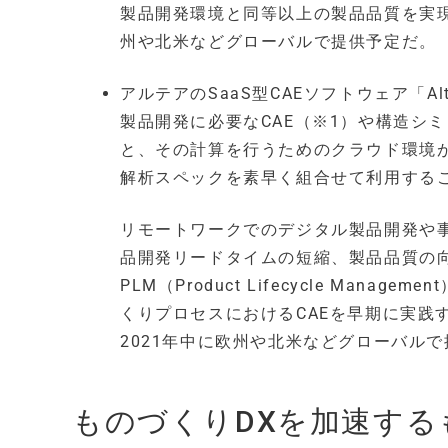
製品開発環境と同等以上の製品品質を実現す
州や北米などグローバルで提供予定だ。
アルテアのSaaS型CAEソフトウェア「Altair Hyp
製品開発に必要なCAE（※1）や構造シ
と、その計算を行うためのクラウド環境
解析スペックを素早く組合せて利用する
リモートワークでのデジタル製品開発や
品開発リードタイムの短縮、製品品質の向
PLM（Product Lifecycle Ma
くりプロセスにおけるCAEを早期に実践
2021年中に欧州や北米などグローバル
ものづくりDXを加速す