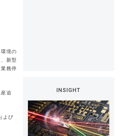
く環境の
た、新型
る業務停
INSIGHT
生産追
および