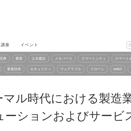
X講座
イベント
医療
農業
土木建設
メタバース
スマートシティ
スマート
要素技術
セキュリティ
ウェアラブル
ドローン
web3
ーマル時代における製造業
ューションおよびサービ