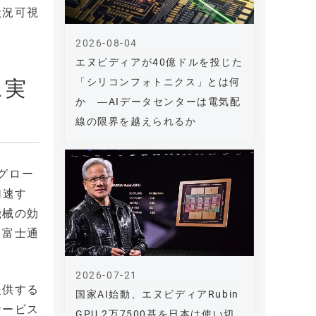
状況可視
2026-08-04
エヌビディアが40億ドルを投じた
「シリコンフォトニクス」とは何
に実
か ―AIデータセンターは電気配
線の限界を越えられるか
グロー
加速す
機械の効
を富士通
2026-07-21
提供する
国家AI始動、エヌビディアRubin
サービス
GPU 2万7500基を日本は使い切