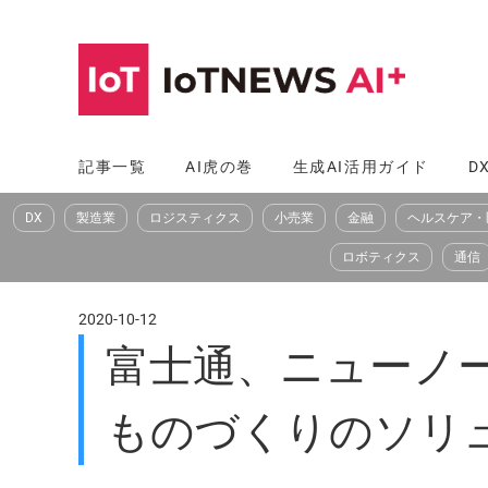
コ
ン
テ
ン
ツ
記事一覧
AI虎の巻
生成AI活用ガイド
D
へ
DX
製造業
ロジスティクス
小売業
金融
ヘルスケア・
ス
キ
ロボティクス
通信
ッ
プ
2020-10-12
富士通、ニューノ
ものづくりのソリ