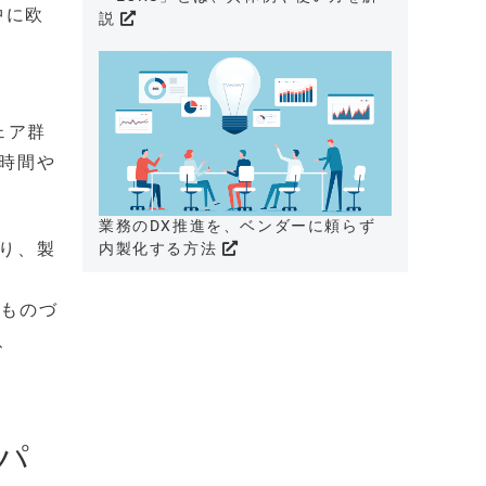
中に欧
説
ェア群
時間や
業務のDX推進を、ベンダーに頼らず
り、製
内製化する方法
、ものづ
、
パ