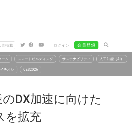
|
会員登録
広告掲載
ログイン
ホーム
スマートビルディング
サステナビリティ
人工知能（AI）
イチオシ
CES2026
のDX加速に向けた
スを拡充