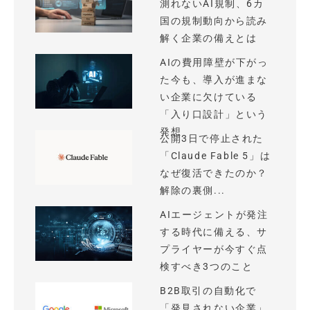
測れないAI規制、6カ
国の規制動向から読み
解く企業の備えとは
AIの費用障壁が下がっ
た今も、導入が進まな
い企業に欠けている
「入り口設計」という
発想
公開3日で停止された
「Claude Fable 5」は
なぜ復活できたのか？
解除の裏側...
AIエージェントが発注
する時代に備える、サ
プライヤーが今すぐ点
検すべき3つのこと
B2B取引の自動化で
「発見されない企業」