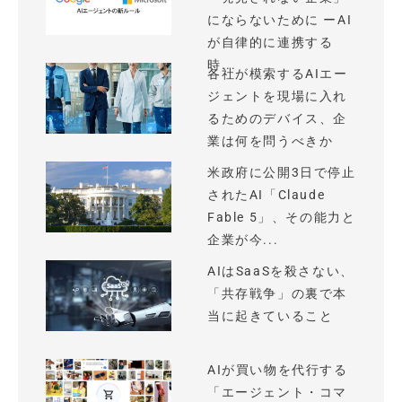
にならないために ーAI
が自律的に連携する
時...
各社が模索するAIエー
ジェントを現場に入れ
るためのデバイス、企
業は何を問うべきか
米政府に公開3日で停止
されたAI「Claude
Fable 5」、その能力と
企業が今...
AIはSaaSを殺さない、
「共存戦争」の裏で本
当に起きていること
AIが買い物を代行する
「エージェント・コマ