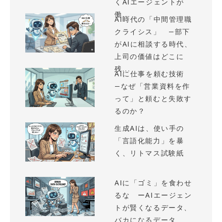
くAIエージェントが
働...
AI時代の「中間管理職
クライシス」 —部下
がAIに相談する時代、
上司の価値はどこに
残...
AIに仕事を頼む技術
—なぜ「営業資料を作
って」と頼むと失敗す
るのか？
生成AIは、使い手の
「言語化能力」を暴
く、リトマス試験紙
AIに「ゴミ」を食わせ
るな ーAIエージェン
トが賢くなるデータ、
バカになるデータ