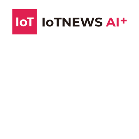
コ
ン
テ
ン
ツ
へ
ス
キ
ッ
プ