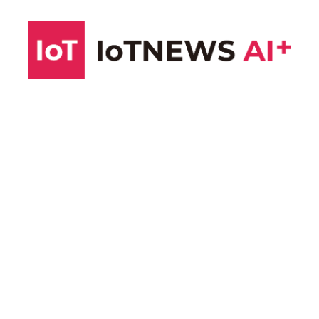
コ
ン
テ
ン
ツ
へ
ス
キ
ッ
プ