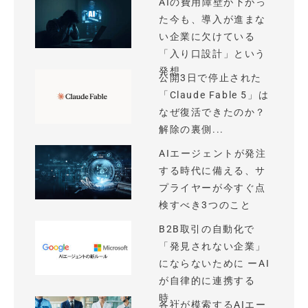
AIの費用障壁が下がっ
た今も、導入が進まな
い企業に欠けている
「入り口設計」という
発想
公開3日で停止された
「Claude Fable 5」は
なぜ復活できたのか？
解除の裏側...
AIエージェントが発注
する時代に備える、サ
プライヤーが今すぐ点
検すべき3つのこと
B2B取引の自動化で
「発見されない企業」
にならないために ーAI
が自律的に連携する
時...
各社が模索するAIエー