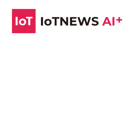
コ
ン
テ
ン
ツ
へ
ス
キ
ッ
プ