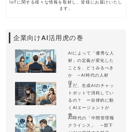
IoTに関する様々な情報を取材し、皆様にお届けいたし
ます。
企業向けAI活用虎の巻
AIによって「優秀な人
材」の定義が変化した
ことを、どうみるべき
か —AI時代の人材
採...
まだ、生成AIのチャッ
トボットで消耗してい
るの？ ー自律的に動
くAIエージェントが
働...
AI時代の「中間管理職
クライシス」 —部下