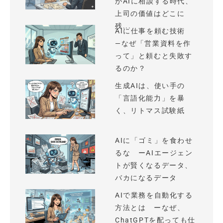
がAIに相談する時代、
上司の価値はどこに
残...
AIに仕事を頼む技術
—なぜ「営業資料を作
って」と頼むと失敗す
るのか？
生成AIは、使い手の
「言語化能力」を暴
く、リトマス試験紙
AIに「ゴミ」を食わせ
るな ーAIエージェン
トが賢くなるデータ、
バカになるデータ
AIで業務を自動化する
方法とは ーなぜ、
ChatGPTを配っても仕