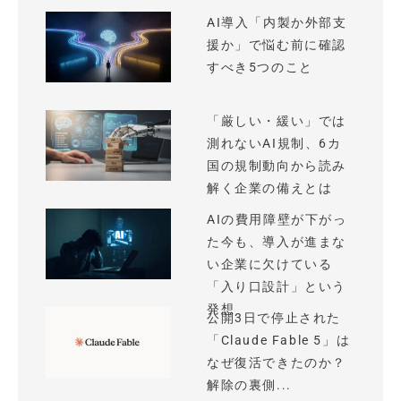
AI導入「内製か外部支
援か」で悩む前に確認
すべき5つのこと
「厳しい・緩い」では
測れないAI規制、6カ
国の規制動向から読み
解く企業の備えとは
AIの費用障壁が下がっ
た今も、導入が進まな
い企業に欠けている
「入り口設計」という
発想
公開3日で停止された
「Claude Fable 5」は
なぜ復活できたのか？
解除の裏側...