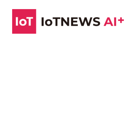
コ
ン
テ
ン
ツ
へ
ス
キ
ッ
プ