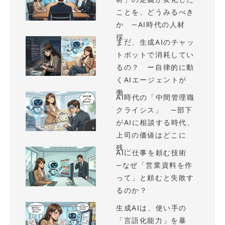
ことを、どうみるべき
か —AI時代の人材
採...
まだ、生成AIのチャッ
トボットで消耗してい
るの？ ー自律的に動
くAIエージェントが
働...
AI時代の「中間管理職
クライシス」 —部下
がAIに相談する時代、
上司の価値はどこに
残...
AIに仕事を頼む技術
—なぜ「営業資料を作
って」と頼むと失敗す
るのか？
生成AIは、使い手の
「言語化能力」を暴