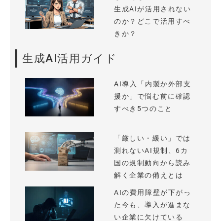
生成AIが活用されない
のか？どこで活用すべ
きか？
生成AI活用ガイド
AI導入「内製か外部支
援か」で悩む前に確認
すべき5つのこと
「厳しい・緩い」では
測れないAI規制、6カ
国の規制動向から読み
解く企業の備えとは
AIの費用障壁が下がっ
た今も、導入が進まな
い企業に欠けている