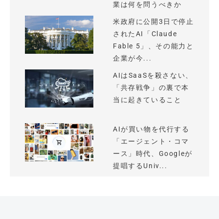
業は何を問うべきか
米政府に公開3日で停止
されたAI「Claude
Fable 5」、その能力と
企業が今...
AIはSaaSを殺さない、
「共存戦争」の裏で本
当に起きていること
AIが買い物を代行する
「エージェント・コマ
ース」時代、Googleが
提唱するUniv...