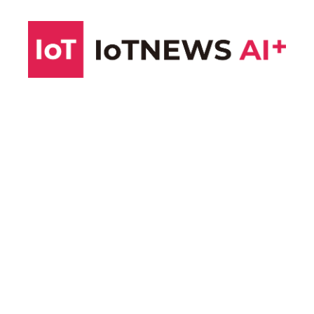
コ
ン
テ
ン
ツ
へ
ス
キ
ッ
プ