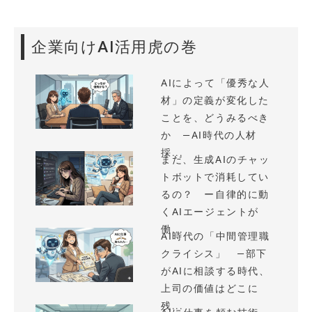
企業向けAI活用虎の巻
AIによって「優秀な人
材」の定義が変化した
ことを、どうみるべき
か —AI時代の人材
採...
まだ、生成AIのチャッ
トボットで消耗してい
るの？ ー自律的に動
くAIエージェントが
働...
AI時代の「中間管理職
クライシス」 —部下
がAIに相談する時代、
上司の価値はどこに
残...