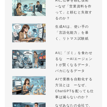
AIに仕事を頼む技術
—なぜ「営業資料を作
って」と頼むと失敗す
るのか？
生成AIは、使い手の
「言語化能力」を暴
く、リトマス試験紙
AIに「ゴミ」を食わせ
るな ーAIエージェン
トが賢くなるデータ、
バカになるデータ
AIで業務を自動化する
方法とは ーなぜ、
ChatGPTを配っても仕
事は減らないのか？
なぜあなたの会社で、