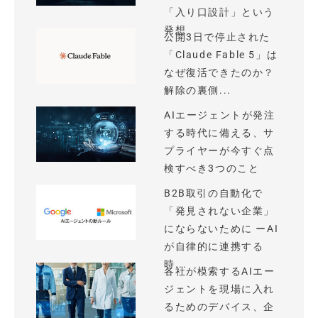
「入り口設計」という
発想
公開3日で停止された
「Claude Fable 5」は
なぜ復活できたのか？
解除の裏側...
AIエージェントが発注
する時代に備える、サ
プライヤーが今すぐ点
検すべき3つのこと
B2B取引の自動化で
「発見されない企業」
にならないために ーAI
が自律的に連携する
時...
各社が模索するAIエー
ジェントを現場に入れ
るためのデバイス、企