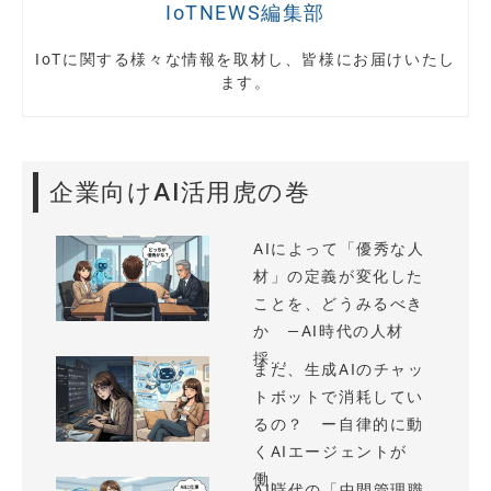
IoTNEWS編集部
IoTに関する様々な情報を取材し、皆様にお届けいたし
ます。
企業向けAI活用虎の巻
AIによって「優秀な人
材」の定義が変化した
ことを、どうみるべき
か —AI時代の人材
採...
まだ、生成AIのチャッ
トボットで消耗してい
るの？ ー自律的に動
くAIエージェントが
働...
AI時代の「中間管理職