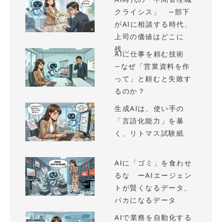
クライシス」 —部下
がAIに相談する時代、
上司の価値はどこに
残...
AIに仕事を頼む技術
—なぜ「営業資料を作
って」と頼むと失敗す
るのか？
生成AIは、使い手の
「言語化能力」を暴
く、リトマス試験紙
AIに「ゴミ」を食わせ
るな ーAIエージェン
トが賢くなるデータ、
バカになるデータ
AIで業務を自動化する