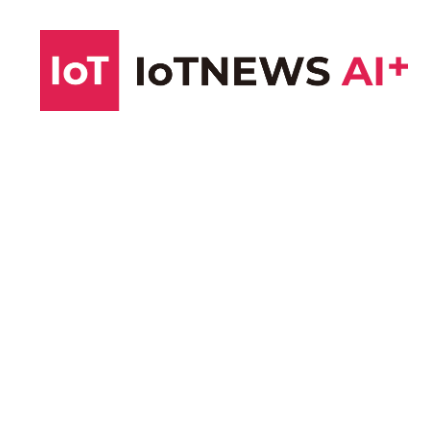
コ
ン
テ
ン
ツ
へ
ス
キ
ッ
プ