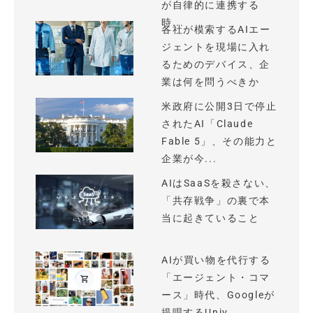
が自律的に連携する
時...
各社が模索するAIエー
ジェントを現場に入れ
るためのデバイス、企
業は何を問うべきか
米政府に公開3日で停止
されたAI「Claude
Fable 5」、その能力と
企業が今...
AIはSaaSを殺さない、
「共存戦争」の裏で本
当に起きていること
AIが買い物を代行する
「エージェント・コマ
ース」時代、Googleが
提唱するUniv...