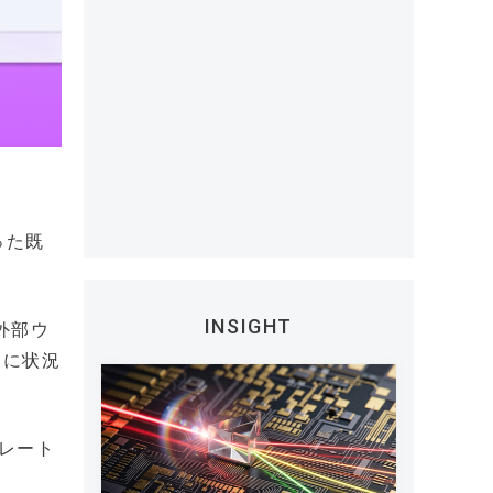
いった既
INSIGHT
、外部ウ
的に状況
レート