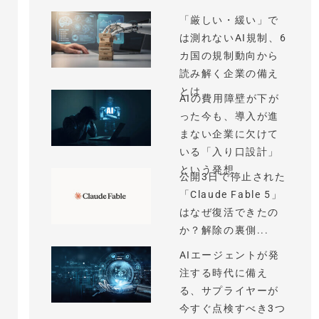
「厳しい・緩い」で
は測れないAI規制、6
カ国の規制動向から
読み解く企業の備え
とは
AIの費用障壁が下が
った今も、導入が進
まない企業に欠けて
いる「入り口設計」
という発想
公開3日で停止された
「Claude Fable 5」
はなぜ復活できたの
か？解除の裏側...
AIエージェントが発
注する時代に備え
る、サプライヤーが
今すぐ点検すべき3つ