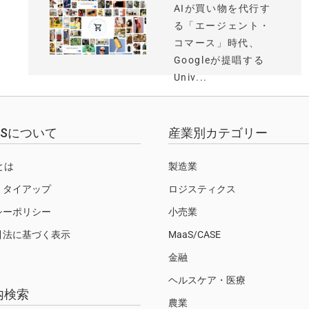
AIが買い物を代行す
る「エージェント・
コマース」時代、
Googleが提唱する
Univ...
EWSについて
産業別カテゴリー
Sとは
製造業
・タイアップ
ロジスティクス
シーポリシー
小売業
引法に基づく表示
MaaS/CASE
金融
ヘルスケア・医療
内検索
農業