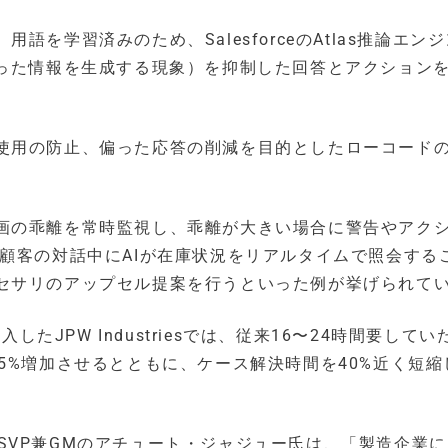
を学習済みのため、SalesforceのAtlas推論エン
誤った情報を生成する現象）を抑制した回答とアクション
使用の防止、偏った応答の削減を目的としたローコード
画の乖離を常時監視し、乖離が大きい場合に警告やアク
顧客の対話中にAIが在庫状況をリアルタイムで照会する
セサリのアップセル提案を行うといった例が挙げられて
ng」を導入したJPW Industriesでは、従来16〜24時間要して
5%増加させるとともに、ケース解決時間を40%近く短縮
担当SVP兼GMのアチュート・ジャジュー氏は、「製造企業