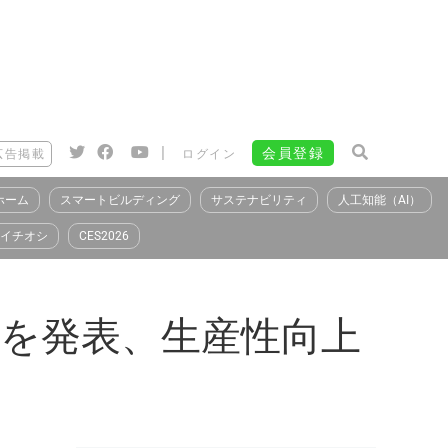
|
会員登録
広告掲載
ログイン
ホーム
スマートビルディング
サステナビリティ
人工知能（AI）
イチオシ
CES2026
ントを発表、生産性向上