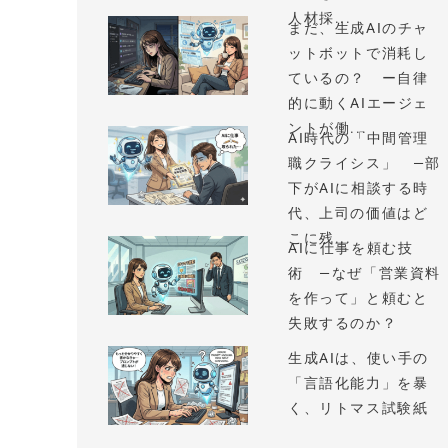
人材採...
まだ、生成AIのチャ
ットボットで消耗し
ているの？ ー自律
的に動くAIエージェ
ントが働...
AI時代の「中間管理
職クライシス」 —部
下がAIに相談する時
代、上司の価値はど
こに残...
AIに仕事を頼む技
術 —なぜ「営業資料
を作って」と頼むと
失敗するのか？
生成AIは、使い手の
「言語化能力」を暴
く、リトマス試験紙