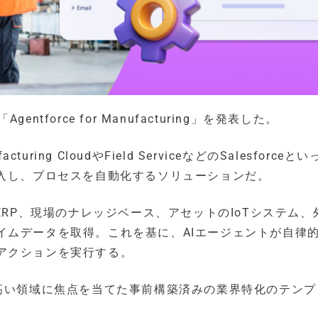
entforce for Manufacturing」を発表した。
facturing CloudやField ServiceなどのSalesforceと
導入し、プロセスを自動化するソリューションだ。
とし、ERP、現場のナレッジベース、アセットのIoTシステム
イムデータを取得。これを基に、AIエージェントが自律
アクションを実行する。
の高い領域に焦点を当てた事前構築済みの業界特化のテンプ