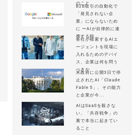
のこと
B2B取引の自動化で
「発見されない企
業」にならないため
に ーAIが自律的に連
携する時...
各社が模索するAIエ
ージェントを現場に
入れるためのデバイ
ス、企業は何を問う
べきか
米政府に公開3日で停
止されたAI「Claude
Fable 5」、その能力
と企業が今...
AIはSaaSを殺さな
い、「共存戦争」の
裏で本当に起きてい
ること