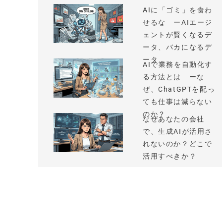
AIに「ゴミ」を食わ
せるな ーAIエージ
ェントが賢くなるデ
ータ、バカになるデ
ータ
AIで業務を自動化す
る方法とは ーな
ぜ、ChatGPTを配っ
ても仕事は減らない
のか？
なぜあなたの会社
で、生成AIが活用さ
れないのか？どこで
活用すべきか？