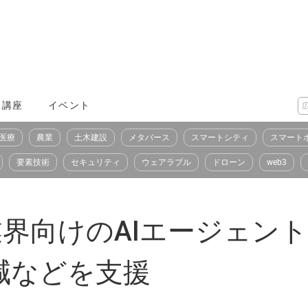
X講座
イベント
医療
農業
土木建設
メタバース
スマートシティ
スマート
要素技術
セキュリティ
ウェアラブル
ドローン
web3
が製造業界向けのAIエージェ
減などを支援