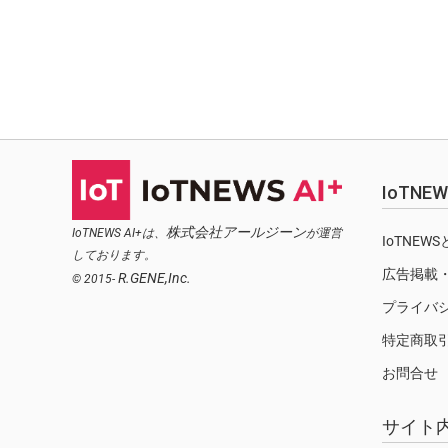
IoTN
株式会社アールジーン
IoTNEWS AI+は、
が運営
IoTNEW
しております。
広告掲載
R.GENE,Inc.
© 2015-
プライバ
特定商取
お問合せ
サイト