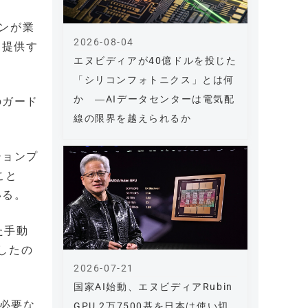
ジンが業
2026-08-04
を提供す
エヌビディアが40億ドルを投じた
「シリコンフォトニクス」とは何
か ―AIデータセンターは電気配
のガード
線の限界を越えられるか
ションプ
こと
いる。
いた手動
したの
2026-07-21
国家AI始動、エヌビディアRubin
に必要な
GPU 2万7500基を日本は使い切