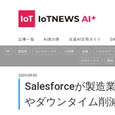
コ
ン
テ
ン
ツ
記事一覧
AI虎の巻
生成AI活用ガイド
D
へ
DX
製造業
ロジスティクス
小売業
金融
ヘルスケア・
ス
キ
ロボティクス
通信
ッ
プ
2025-09-03
Salesforce
やダウンタイム削