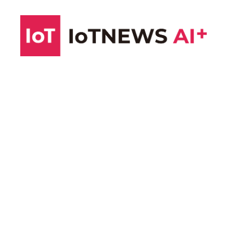
コ
ン
テ
ン
ツ
へ
ス
キ
ッ
プ