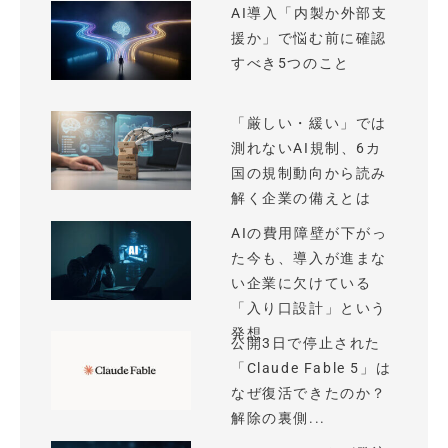
AI導入「内製か外部支
援か」で悩む前に確認
すべき5つのこと
「厳しい・緩い」では
測れないAI規制、6カ
国の規制動向から読み
解く企業の備えとは
AIの費用障壁が下がっ
た今も、導入が進まな
い企業に欠けている
「入り口設計」という
発想
公開3日で停止された
「Claude Fable 5」は
なぜ復活できたのか？
解除の裏側...