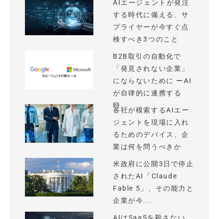
AIエージェントが発注
する時代に備える、サ
プライヤーが今すぐ点
検すべき3つのこと
B2B取引の自動化で
「発見されない企業」
にならないために ーAI
が自律的に連携する
時...
各社が模索するAIエー
ジェントを現場に入れ
るためのデバイス、企
業は何を問うべきか
米政府に公開3日で停止
されたAI「Claude
Fable 5」、その能力と
企業が今...
AIはSaaSを殺さない、