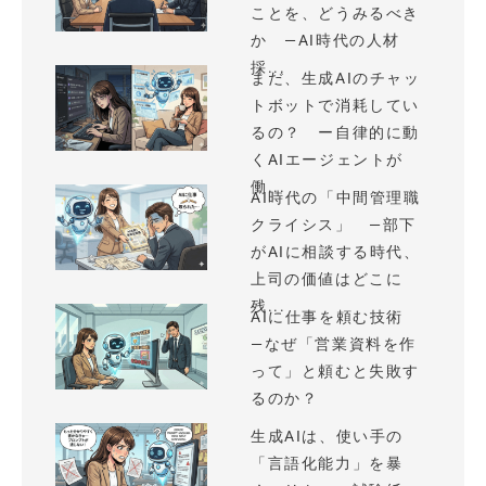
ことを、どうみるべき
か —AI時代の人材
採...
まだ、生成AIのチャッ
トボットで消耗してい
るの？ ー自律的に動
くAIエージェントが
働...
AI時代の「中間管理職
クライシス」 —部下
がAIに相談する時代、
上司の価値はどこに
残...
AIに仕事を頼む技術
—なぜ「営業資料を作
って」と頼むと失敗す
るのか？
生成AIは、使い手の
「言語化能力」を暴