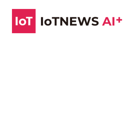
コ
ン
テ
ン
ツ
へ
ス
キ
ッ
プ