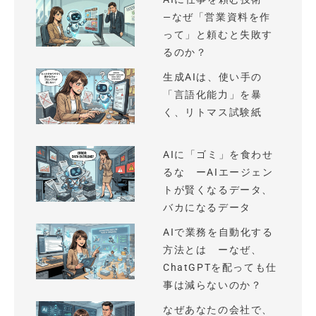
—なぜ「営業資料を作
って」と頼むと失敗す
るのか？
生成AIは、使い手の
「言語化能力」を暴
く、リトマス試験紙
AIに「ゴミ」を食わせ
るな ーAIエージェン
トが賢くなるデータ、
バカになるデータ
AIで業務を自動化する
方法とは ーなぜ、
ChatGPTを配っても仕
事は減らないのか？
なぜあなたの会社で、