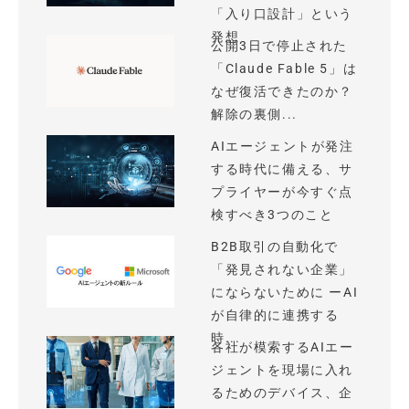
「入り口設計」という
発想
公開3日で停止された
「Claude Fable 5」は
なぜ復活できたのか？
解除の裏側...
AIエージェントが発注
する時代に備える、サ
プライヤーが今すぐ点
検すべき3つのこと
B2B取引の自動化で
「発見されない企業」
にならないために ーAI
が自律的に連携する
時...
各社が模索するAIエー
ジェントを現場に入れ
るためのデバイス、企