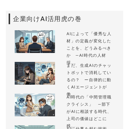
企業向けAI活用虎の巻
AIによって「優秀な人
材」の定義が変化した
ことを、どうみるべき
か —AI時代の人材
採...
まだ、生成AIのチャッ
トボットで消耗してい
るの？ ー自律的に動
くAIエージェントが
働...
AI時代の「中間管理職
クライシス」 —部下
がAIに相談する時代、
上司の価値はどこに
残...
AIに仕事を頼む技術