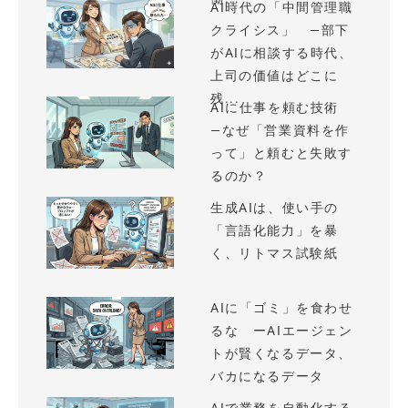
AI時代の「中間管理職
クライシス」 —部下
がAIに相談する時代、
上司の価値はどこに
残...
AIに仕事を頼む技術
—なぜ「営業資料を作
って」と頼むと失敗す
るのか？
生成AIは、使い手の
「言語化能力」を暴
く、リトマス試験紙
AIに「ゴミ」を食わせ
るな ーAIエージェン
トが賢くなるデータ、
バカになるデータ