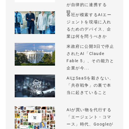
が自律的に連携する
時...
各社が模索するAIエー
ジェントを現場に入れ
るためのデバイス、企
業は何を問うべきか
米政府に公開3日で停止
されたAI「Claude
Fable 5」、その能力と
企業が今...
AIはSaaSを殺さない、
「共存戦争」の裏で本
当に起きていること
AIが買い物を代行する
「エージェント・コマ
ース」時代、Googleが