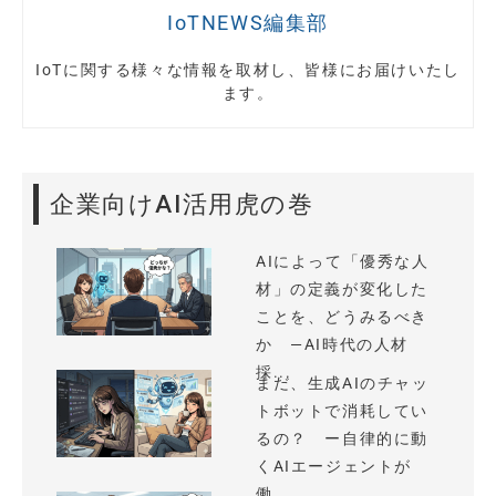
IoTNEWS編集部
IoTに関する様々な情報を取材し、皆様にお届けいたし
ます。
企業向けAI活用虎の巻
AIによって「優秀な人
材」の定義が変化した
ことを、どうみるべき
か —AI時代の人材
採...
まだ、生成AIのチャッ
トボットで消耗してい
るの？ ー自律的に動
くAIエージェントが
働...