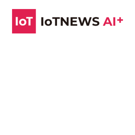
コ
ン
テ
ン
ツ
へ
ス
キ
ッ
プ