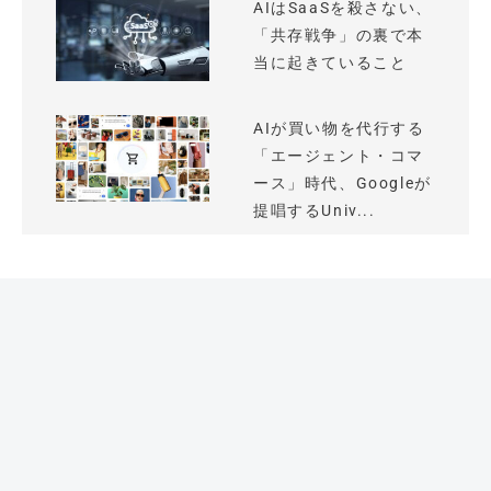
AIはSaaSを殺さない、
「共存戦争」の裏で本
当に起きていること
AIが買い物を代行する
「エージェント・コマ
ース」時代、Googleが
提唱するUniv...