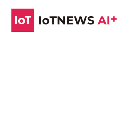
コ
ン
テ
ン
ツ
へ
ス
キ
ッ
プ