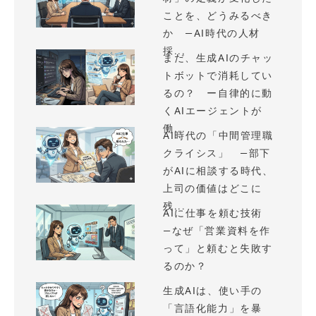
ことを、どうみるべき
か —AI時代の人材
採...
まだ、生成AIのチャッ
トボットで消耗してい
るの？ ー自律的に動
くAIエージェントが
働...
AI時代の「中間管理職
クライシス」 —部下
がAIに相談する時代、
上司の価値はどこに
残...
AIに仕事を頼む技術
—なぜ「営業資料を作
って」と頼むと失敗す
るのか？
生成AIは、使い手の
「言語化能力」を暴