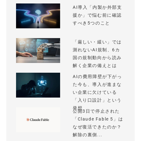
AI導入「内製か外部支
援か」で悩む前に確認
すべき5つのこと
「厳しい・緩い」では
測れないAI規制、6カ
国の規制動向から読み
解く企業の備えとは
AIの費用障壁が下がっ
た今も、導入が進まな
い企業に欠けている
「入り口設計」という
発想
公開3日で停止された
「Claude Fable 5」は
なぜ復活できたのか？
解除の裏側...