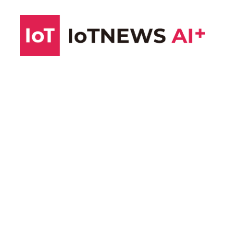
コ
ン
テ
ン
ツ
へ
ス
キ
ッ
プ