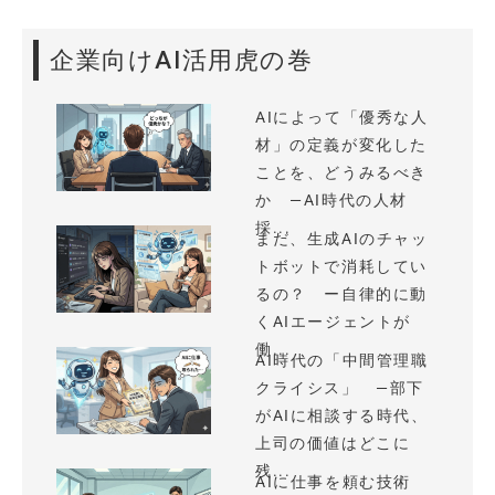
企業向けAI活用虎の巻
AIによって「優秀な人
材」の定義が変化した
ことを、どうみるべき
か —AI時代の人材
採...
まだ、生成AIのチャッ
トボットで消耗してい
るの？ ー自律的に動
くAIエージェントが
働...
AI時代の「中間管理職
クライシス」 —部下
がAIに相談する時代、
上司の価値はどこに
残...
AIに仕事を頼む技術