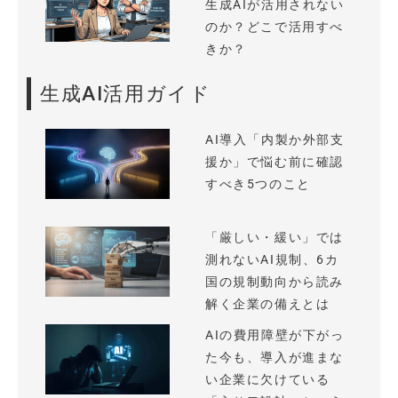
生成AIが活用されない
のか？どこで活用すべ
きか？
生成AI活用ガイド
AI導入「内製か外部支
援か」で悩む前に確認
すべき5つのこと
「厳しい・緩い」では
測れないAI規制、6カ
国の規制動向から読み
解く企業の備えとは
AIの費用障壁が下がっ
た今も、導入が進まな
い企業に欠けている