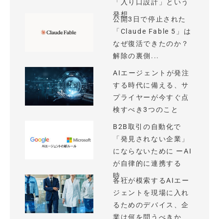
「入り口設計」という
発想
公開3日で停止された
「Claude Fable 5」は
なぜ復活できたのか？
解除の裏側...
AIエージェントが発注
する時代に備える、サ
プライヤーが今すぐ点
検すべき3つのこと
B2B取引の自動化で
「発見されない企業」
にならないために ーAI
が自律的に連携する
時...
各社が模索するAIエー
ジェントを現場に入れ
るためのデバイス、企
業は何を問うべきか