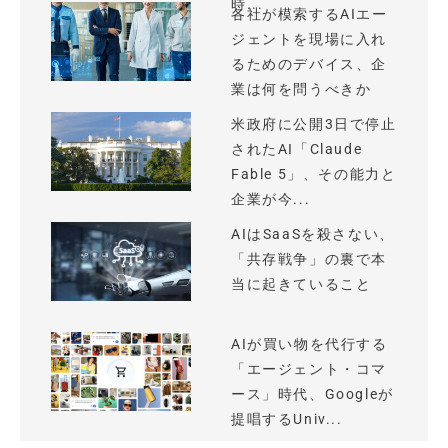
時...
各社が模索するAIエー
ジェントを現場に入れ
るためのデバイス、企
業は何を問うべきか
米政府に公開3日で停止
されたAI「Claude
Fable 5」、その能力と
企業が今...
AIはSaaSを殺さない、
「共存戦争」の裏で本
当に起きていること
AIが買い物を代行する
「エージェント・コマ
ース」時代、Googleが
提唱するUniv...