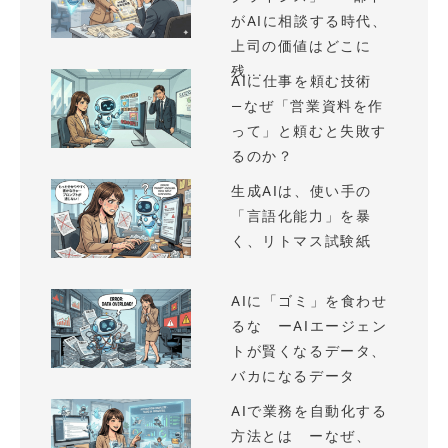
がAIに相談する時代、
上司の価値はどこに
残...
AIに仕事を頼む技術
—なぜ「営業資料を作
って」と頼むと失敗す
るのか？
生成AIは、使い手の
「言語化能力」を暴
く、リトマス試験紙
AIに「ゴミ」を食わせ
るな ーAIエージェン
トが賢くなるデータ、
バカになるデータ
AIで業務を自動化する
方法とは ーなぜ、