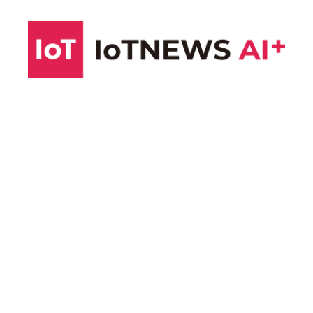
コ
ン
テ
ン
ツ
へ
ス
キ
ッ
プ