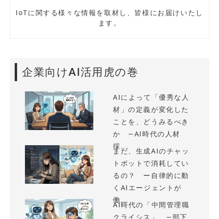
IoTに関する様々な情報を取材し、皆様にお届けいたし
ます。
企業向けAI活用虎の巻
AIによって「優秀な人
材」の定義が変化した
ことを、どうみるべき
か —AI時代の人材
採...
まだ、生成AIのチャッ
トボットで消耗してい
るの？ ー自律的に動
くAIエージェントが
働...
AI時代の「中間管理職
クライシス」 —部下