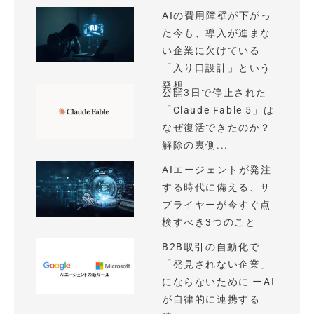
AIの費用障壁が下がっ
た今も、導入が進まな
い企業に欠けている
「入り口設計」という
発想
公開3日で停止された
「Claude Fable 5」は
なぜ復活できたのか？
解除の裏側...
AIエージェントが発注
する時代に備える、サ
プライヤーが今すぐ点
検すべき3つのこと
B2B取引の自動化で
「発見されない企業」
にならないために ーAI
が自律的に連携する