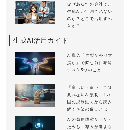
なぜあなたの会社で、
生成AIが活用されない
のか？どこで活用すべ
きか？
生成AI活用ガイド
AI導入「内製か外部支
援か」で悩む前に確認
すべき5つのこと
「厳しい・緩い」では
測れないAI規制、6カ
国の規制動向から読み
解く企業の備えとは
AIの費用障壁が下がっ
た今も、導入が進まな