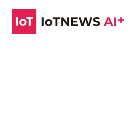
コ
ン
テ
ン
ツ
へ
ス
キ
ッ
プ