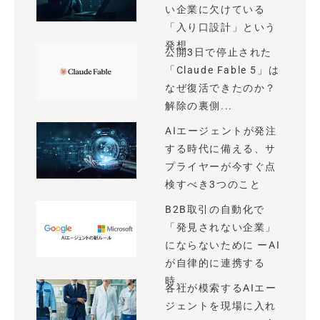
い企業に欠けている
「入り口設計」という
発想
公開3日で停止された
「Claude Fable 5」は
なぜ復活できたのか？
解除の裏側...
AIエージェントが発注
する時代に備える、サ
プライヤーが今すぐ点
検すべき3つのこと
B2B取引の自動化で
「発見されない企業」
にならないために ーAI
が自律的に連携する
時...
各社が模索するAIエー
ジェントを現場に入れ