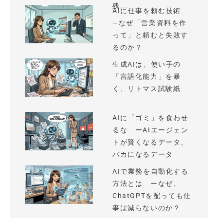
残...
AIに仕事を頼む技術
—なぜ「営業資料を作
って」と頼むと失敗す
るのか？
生成AIは、使い手の
「言語化能力」を暴
く、リトマス試験紙
AIに「ゴミ」を食わせ
るな ーAIエージェン
トが賢くなるデータ、
バカになるデータ
AIで業務を自動化する
方法とは ーなぜ、
ChatGPTを配っても仕
事は減らないのか？