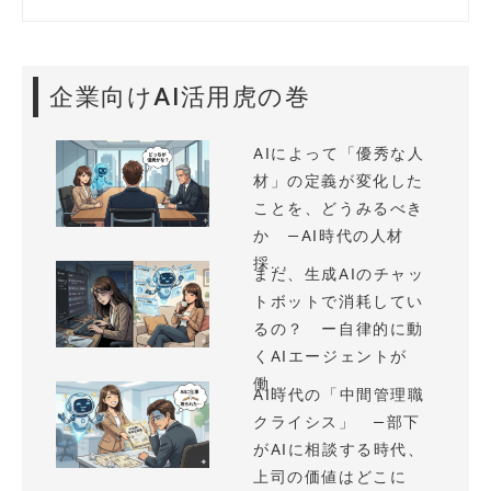
企業向けAI活用虎の巻
AIによって「優秀な人
材」の定義が変化した
ことを、どうみるべき
か —AI時代の人材
採...
まだ、生成AIのチャッ
トボットで消耗してい
るの？ ー自律的に動
くAIエージェントが
働...
AI時代の「中間管理職
クライシス」 —部下
がAIに相談する時代、
上司の価値はどこに