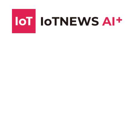
コ
ン
テ
ン
ツ
へ
ス
キ
ッ
プ