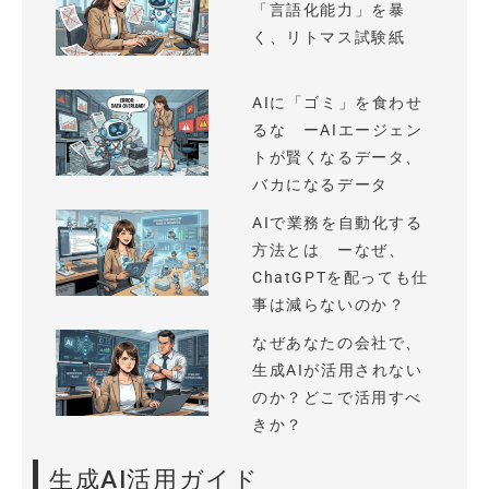
「言語化能力」を暴
く、リトマス試験紙
AIに「ゴミ」を食わせ
るな ーAIエージェン
トが賢くなるデータ、
バカになるデータ
AIで業務を自動化する
方法とは ーなぜ、
ChatGPTを配っても仕
事は減らないのか？
なぜあなたの会社で、
生成AIが活用されない
のか？どこで活用すべ
きか？
生成AI活用ガイド