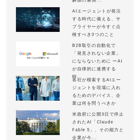
解除の裏側...
AIエージェントが発注
する時代に備える、サ
プライヤーが今すぐ点
検すべき3つのこと
B2B取引の自動化で
「発見されない企業」
にならないために ーAI
が自律的に連携する
時...
各社が模索するAIエー
ジェントを現場に入れ
るためのデバイス、企
業は何を問うべきか
米政府に公開3日で停止
されたAI「Claude
Fable 5」、その能力と
企業が今...