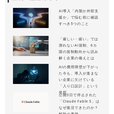
AI導入「内製か外部支
援か」で悩む前に確認
すべき5つのこと
「厳しい・緩い」では
測れないAI規制、6カ
国の規制動向から読み
解く企業の備えとは
AIの費用障壁が下がっ
た今も、導入が進まな
い企業に欠けている
「入り口設計」という
発想
公開3日で停止された
「Claude Fable 5」は
なぜ復活できたのか？