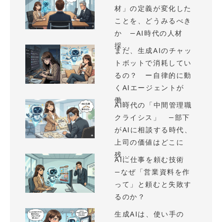
材」の定義が変化した
ことを、どうみるべき
か —AI時代の人材
採...
まだ、生成AIのチャッ
トボットで消耗してい
るの？ ー自律的に動
くAIエージェントが
働...
AI時代の「中間管理職
クライシス」 —部下
がAIに相談する時代、
上司の価値はどこに
残...
AIに仕事を頼む技術
—なぜ「営業資料を作
って」と頼むと失敗す
るのか？
生成AIは、使い手の