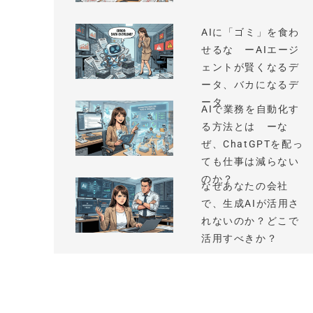
AIに「ゴミ」を食わ
せるな ーAIエージ
ェントが賢くなるデ
ータ、バカになるデ
ータ
AIで業務を自動化す
る方法とは ーな
ぜ、ChatGPTを配っ
ても仕事は減らない
のか？
なぜあなたの会社
で、生成AIが活用さ
れないのか？どこで
活用すべきか？