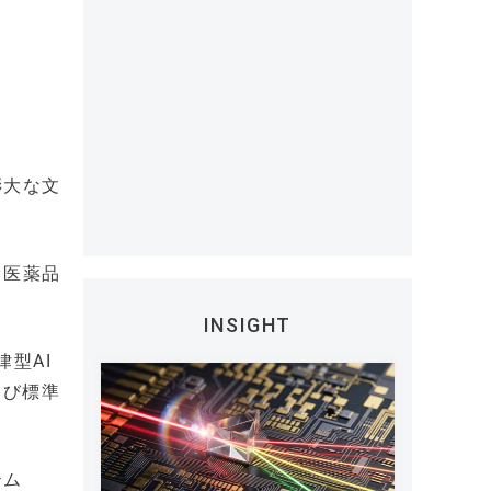
膨大な文
オ医薬品
INSIGHT
律型AI
よび標準
テム