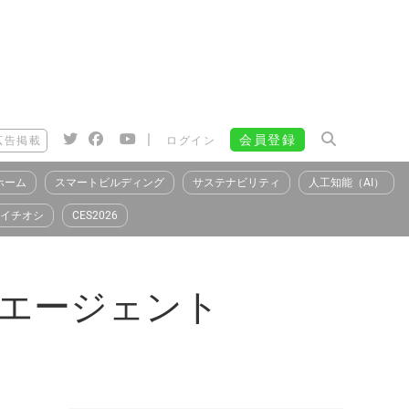
|
会員登録
広告掲載
ログイン
ホーム
スマートビルディング
サステナビリティ
人工知能（AI）
イチオシ
CES2026
Iエージェント