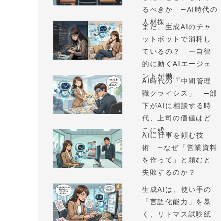
るべきか —AI時代の
人材採...
まだ、生成AIのチャ
ットボットで消耗し
ているの？ ー自律
的に動くAIエージェ
ントが働...
AI時代の「中間管理
職クライシス」 —部
下がAIに相談する時
代、上司の価値はど
こに残...
AIに仕事を頼む技
術 —なぜ「営業資料
を作って」と頼むと
失敗するのか？
生成AIは、使い手の
「言語化能力」を暴
く、リトマス試験紙