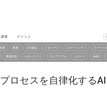
X講座
イベント
医療
農業
土木建設
メタバース
スマートシティ
スマート
要素技術
セキュリティ
ウェアラブル
ドローン
web3
開発プロセスを自律化するA