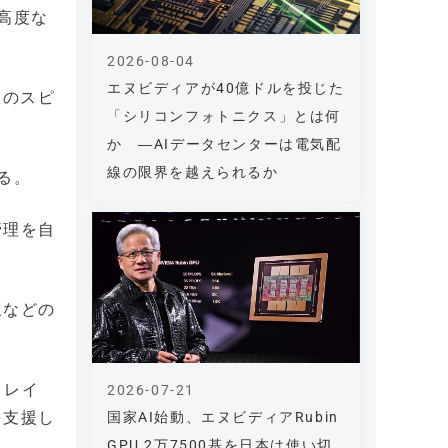
、高度な
2026-08-04
エヌビディアが40億ドルを投じた
発のスピ
「シリコンフォトニクス」とは何
か ―AIデータセンターは電気配
線の限界を越えられるか
る。
管理を自
象などの
クレイ
2026-07-21
を支援し
国家AI始動、エヌビディアRubin
GPU 2万7500基を日本は使い切