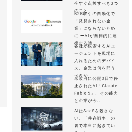
今すぐ点検すべき3つ
のこと
B2B取引の自動化で
「発見されない企
業」にならないため
に ーAIが自律的に連
携する時...
各社が模索するAIエ
ージェントを現場に
入れるためのデバイ
ス、企業は何を問う
べきか
米政府に公開3日で停
止されたAI「Claude
Fable 5」、その能力
と企業が今...
AIはSaaSを殺さな
い、「共存戦争」の
裏で本当に起きてい