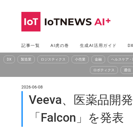
コ
ン
テ
ン
ツ
記事一覧
AI虎の巻
生成AI活用ガイド
D
へ
DX
製造業
ロジスティクス
小売業
金融
ヘルスケア・
ス
キ
ロボティクス
通信
ッ
プ
2026-06-08
Veeva、医薬品
「Falcon」を発表