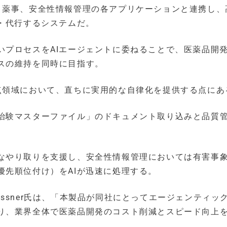
が備える治験、薬事、安全性情報管理の各アプリケーションと連携し
・代行するシステムだ。
いプロセスをAIエージェントに委ねることで、医薬品開
スの維持を同時に目指す。
点領域において、直ちに実用的な自律化を提供する点にあ
治験マスターファイル」のドキュメント取り込みと品質
なやり取りを支援し、安全性情報管理においては有害事
優先順位付け）をAIが迅速に処理する。
er Gassner氏は、「本製品が同社にとってエージェンティッ
り、業界全体で医薬品開発のコスト削減とスピード向上