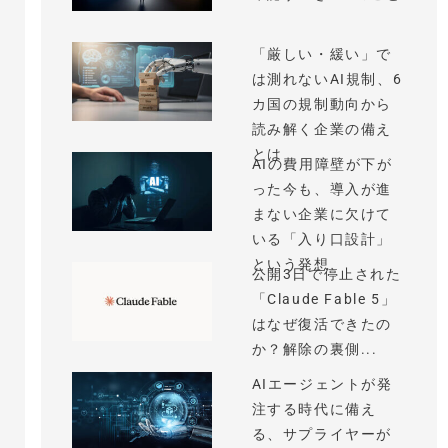
「厳しい・緩い」で
は測れないAI規制、6
カ国の規制動向から
読み解く企業の備え
とは
AIの費用障壁が下が
った今も、導入が進
まない企業に欠けて
いる「入り口設計」
という発想
公開3日で停止された
「Claude Fable 5」
はなぜ復活できたの
か？解除の裏側...
AIエージェントが発
注する時代に備え
る、サプライヤーが