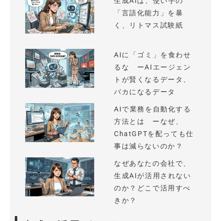
生成AIは、使い手の
「言語化能力」を暴
く、リトマス試験紙
AIに「ゴミ」を食わせ
るな ーAIエージェン
トが賢くなるデータ、
バカになるデータ
AIで業務を自動化する
方法とは ーなぜ、
ChatGPTを配っても仕
事は減らないのか？
なぜあなたの会社で、
生成AIが活用されない
のか？どこで活用すべ
きか？