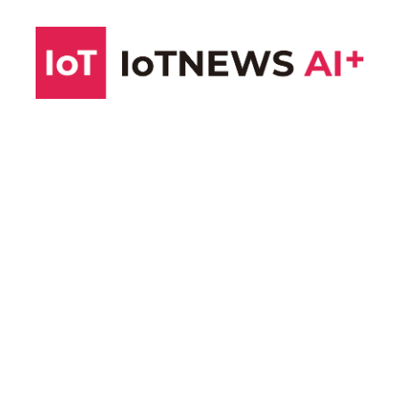
コ
ン
テ
ン
ツ
へ
ス
キ
ッ
プ