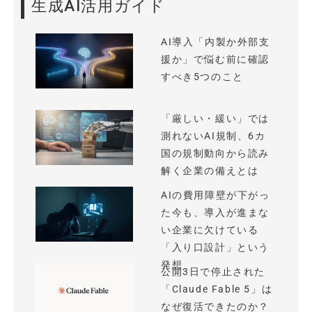
生成AI活用ガイド
AI導入「内製か外部支
援か」で悩む前に確認
すべき5つのこと
「厳しい・緩い」では
測れないAI規制、6カ
国の規制動向から読み
解く企業の備えとは
AIの費用障壁が下がっ
た今も、導入が進まな
い企業に欠けている
「入り口設計」という
発想
公開3日で停止された
「Claude Fable 5」は
なぜ復活できたのか？