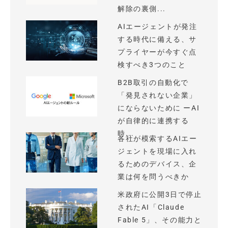
解除の裏側...
AIエージェントが発注
する時代に備える、サ
プライヤーが今すぐ点
検すべき3つのこと
B2B取引の自動化で
「発見されない企業」
にならないために ーAI
が自律的に連携する
時...
各社が模索するAIエー
ジェントを現場に入れ
るためのデバイス、企
業は何を問うべきか
米政府に公開3日で停止
されたAI「Claude
Fable 5」、その能力と