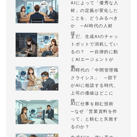
AIによって「優秀な人
材」の定義が変化した
ことを、どうみるべき
か —AI時代の人材
採...
まだ、生成AIのチャッ
トボットで消耗してい
るの？ ー自律的に動
くAIエージェントが
働...
AI時代の「中間管理職
クライシス」 —部下
がAIに相談する時代、
上司の価値はどこに
残...
AIに仕事を頼む技術
—なぜ「営業資料を作
って」と頼むと失敗す
るのか？