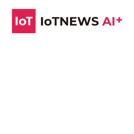
コ
ン
テ
ン
ツ
へ
ス
キ
ッ
プ