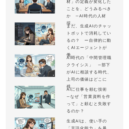
材」の定義が変化した
ことを、どうみるべき
か —AI時代の人材
採...
まだ、生成AIのチャッ
トボットで消耗してい
るの？ ー自律的に動
くAIエージェントが
働...
AI時代の「中間管理職
クライシス」 —部下
がAIに相談する時代、
上司の価値はどこに
残...
AIに仕事を頼む技術
—なぜ「営業資料を作
って」と頼むと失敗す
るのか？
生成AIは、使い手の
「言語化能力」を暴