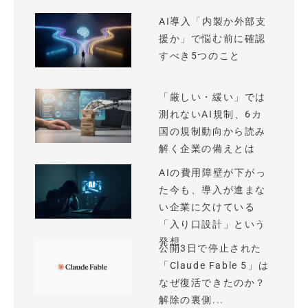
AI導入「内製か外部支
援か」で悩む前に確認
すべき5つのこと
「厳しい・緩い」では
測れないAI規制、6カ
国の規制動向から読み
解く企業の備えとは
AIの費用障壁が下がっ
た今も、導入が進まな
い企業に欠けている
「入り口設計」という
発想
公開3日で停止された
「Claude Fable 5」は
なぜ復活できたのか？
解除の裏側...