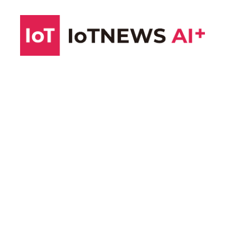
コ
ン
テ
ン
ツ
へ
ス
キ
ッ
プ