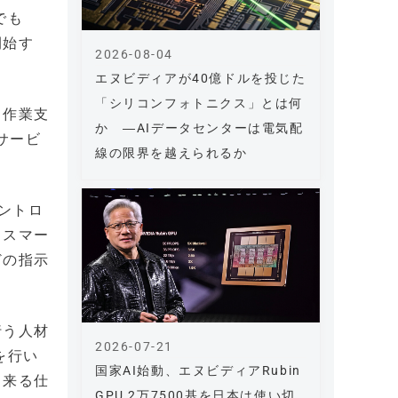
でも
開始す
2026-08-04
エヌビディアが40億ドルを投じた
「シリコンフォトニクス」とは何
と作業支
か ―AIデータセンターは電気配
サービ
線の限界を越えられるか
ントロ
、スマー
どの指示
行う人材
2026-07-21
を行い
国家AI始動、エヌビディアRubin
出来る仕
GPU 2万7500基を日本は使い切