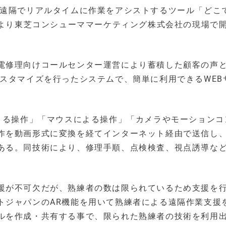
て遠隔でリアルタイムに作業をアシストするツール「どこ
月より東芝コンシューママーケティング株式会社の現場で
電修理向けコールセンター運営により蓄積した顧客の声
スタマイズを行ったシステムで、簡単に利用できるWEB
による操作」「マウスによる操作」「カメラやモーションコ
作を動画形式に変換を経てインターネット経由で送信し
ある。同技術により、修理手順、点検検査、視点誘導な
援が不可欠だが、熟練者の数は限られているため支援を
トジャパンのAR機能を用いて熟練者による遠隔作業支援
ルを作成・共有する事で、限られた熟練者の技術を利用