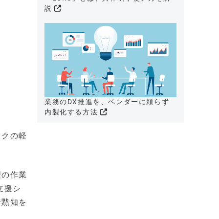
説
業務のDX推進を、ベンダーに頼らず
内製化する方法
スクの軽
。
理の作業
支援シ
暗黙知を