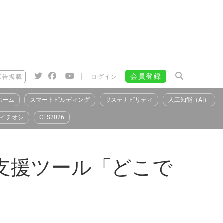
|
会員登録
広告掲載
ログイン
ホーム
スマートビルディング
サステナビリティ
人工知能（AI）
イチオシ
CES2026
支援ツール「どこで