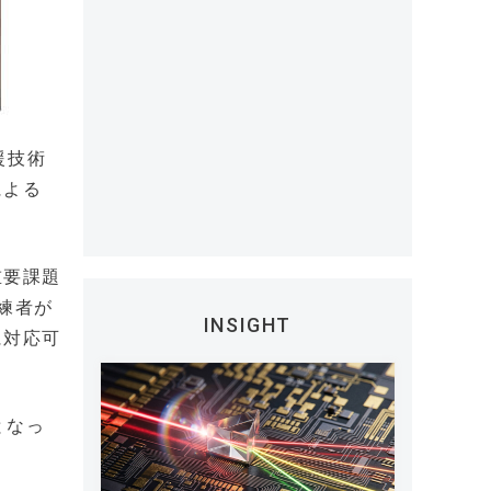
援技術
による
重要課題
練者が
INSIGHT
に対応可
となっ