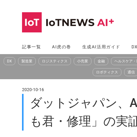
コ
ン
テ
ン
ツ
記事一覧
AI虎の巻
生成AI活用ガイド
D
へ
DX
製造業
ロジスティクス
小売業
金融
ヘルスケア・
ス
キ
ロボティクス
通信
ッ
プ
2020-10-16
ダットジャパン、
も君・修理」の実