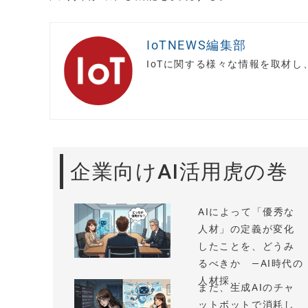
IoTNEWS編集部
IoTに関する様々な情報を取材
企業向けAI活用虎の巻
AIによって「優秀な
人材」の定義が変化
したことを、どうみ
るべきか —AI時代の
人材採...
まだ、生成AIのチャ
ットボットで消耗し