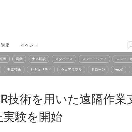
X講座
イベント
医療
農業
土木建設
メタバース
スマートシティ
スマート
要素技術
セキュリティ
ウェアラブル
ドローン
web3
AR技術を用いた遠隔作業
証実験を開始