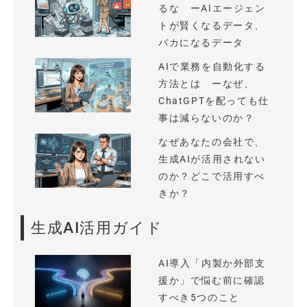
るな ーAIエージェン
トが賢くなるデータ、
バカになるデータ
AIで業務を自動化する
方法とは ーなぜ、
ChatGPTを配っても仕
事は減らないのか？
なぜあなたの会社で、
生成AIが活用されない
のか？どこで活用すべ
きか？
生成AI活用ガイド
AI導入「内製か外部支
援か」で悩む前に確認
すべき5つのこと