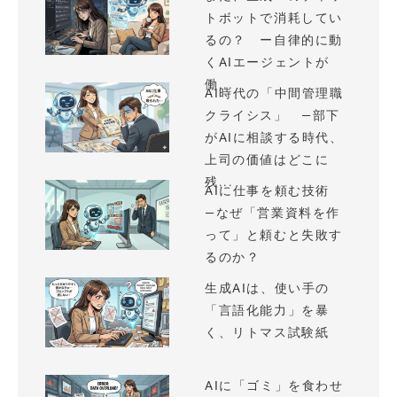
トボットで消耗してい
るの？ ー自律的に動
くAIエージェントが
働...
AI時代の「中間管理職
クライシス」 —部下
がAIに相談する時代、
上司の価値はどこに
残...
AIに仕事を頼む技術
—なぜ「営業資料を作
って」と頼むと失敗す
るのか？
生成AIは、使い手の
「言語化能力」を暴
く、リトマス試験紙
AIに「ゴミ」を食わせ