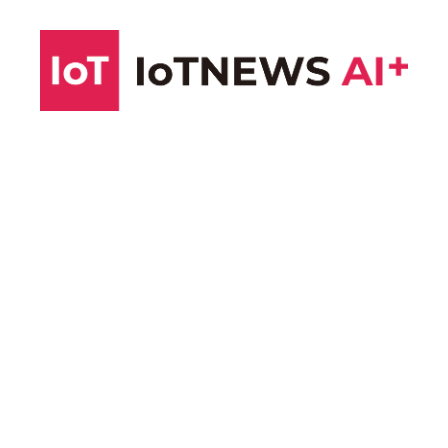
コ
ン
テ
ン
ツ
へ
ス
キ
ッ
プ