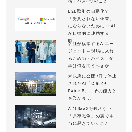
検すべき3つのこと
B2B取引の自動化で
「発見されない企業」
にならないために ーAI
が自律的に連携する
時...
各社が模索するAIエー
ジェントを現場に入れ
るためのデバイス、企
業は何を問うべきか
米政府に公開3日で停止
されたAI「Claude
Fable 5」、その能力と
企業が今...
AIはSaaSを殺さない、
「共存戦争」の裏で本
当に起きていること