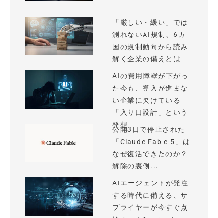
「厳しい・緩い」では
測れないAI規制、6カ
国の規制動向から読み
解く企業の備えとは
AIの費用障壁が下がっ
た今も、導入が進まな
い企業に欠けている
「入り口設計」という
発想
公開3日で停止された
「Claude Fable 5」は
なぜ復活できたのか？
解除の裏側...
AIエージェントが発注
する時代に備える、サ
プライヤーが今すぐ点