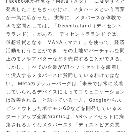
Facebookが社名を「Meta（メタ）」に変更すると
発表したことをきっかけに、メタバースという言葉
が一気に広がった。 実際に、メタバースが体験で
きる空間としては、「Decentraland（ディセント
ラランド）」がある。 ディセントラランドでは、
仮想通貨となる「MANA（マナ）」を使って、経済
活動を行うことができ、その土地やバーチャル空間
上のモノやアバターなどを売買することができる。
しかし、すべての企業がVRヘッドセットを装着し
て没入するメタバースに賛同しているわけではな
い。 Metaのザッカーバーグは「未来では常に装着
していられるデバイスによってコミュニケーション
は改善される」と語っている一方、Googleからス
ピンアウトしたポケモンGOなどを開発しているス
タートアップ企業Nianticは、VRヘッドセットに拘
束されるようなメタバースを「ディストピアの悪