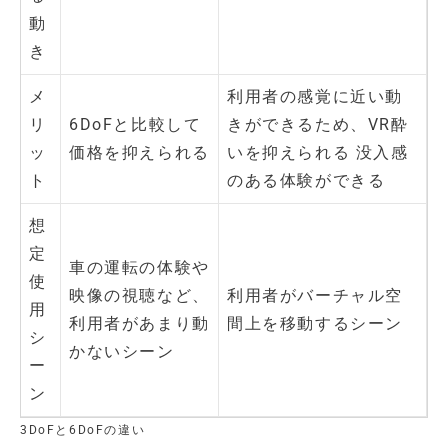
動
き
メ
利用者の感覚に近い動
リ
6DoFと比較して
きができるため、VR酔
ッ
価格を抑えられる
いを抑えられる 没入感
ト
のある体験ができる
想
定
車の運転の体験や
使
映像の視聴など、
利用者がバーチャル空
用
利用者があまり動
間上を移動するシーン
シ
かないシーン
ー
ン
3DoFと6DoFの違い