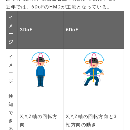
近年では、6DoFのHMDが主流となっている。
イ
メ
3DoF
6DoF
ー
ジ
イ
メ
ー
ジ
検
知
で
X,Y,Z軸の回転方
X,Y,Z軸の回転方向と3
き
向
軸方向の動き
る