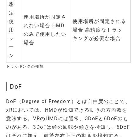
想
定
使用場所が固定さ
使
使用場所が固定される
れない場合 HMD
用
場合 高精度なトラッ
のみで使用したい
シ
キングが必要な場合
場合
ー
ン
トラッキングの種類
DoF
DoF（Degree of Freedom）とは自由度のことで、
xRにおいては、HMDが検知できる動きの方向数を
意味する。VRのHMDには通常、3DoFと6DoFのも
のがある。3DoFは頭の回転や傾きを検知し、6DoF
はそれに加え、前後左右上下の動きを検知する。