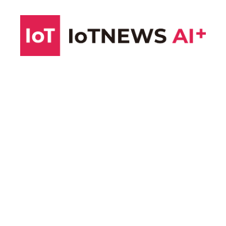
コ
ン
テ
ン
ツ
へ
ス
キ
ッ
プ