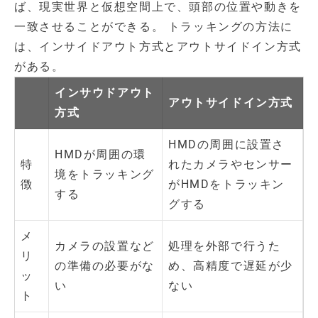
ば、現実世界と仮想空間上で、頭部の位置や動きを
一致させることができる。 トラッキングの方法に
は、インサイドアウト方式とアウトサイドイン方式
がある。
インサウドアウト
アウトサイドイン方式
方式
HMDの周囲に設置さ
HMDが周囲の環
特
れたカメラやセンサー
境をトラッキング
徴
がHMDをトラッキン
する
グする
メ
カメラの設置など
処理を外部で行うた
リ
の準備の必要がな
め、高精度で遅延が少
ッ
い
ない
ト