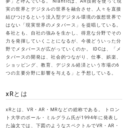
夢」と呼んでいる。 Nianticは、AR技術を使って現
実の世界とデジタルの世界を融合させ、人々を直接
結びつけるという没入型デジタル環境の仮想世界で
はない「現実世界のメタバース」を提唱している。
各社とも、自社の強みを生かし、得意な分野でその
力を発揮していくことになるが、今後どういった分
野でメタバースが広がっていくのか。 IDCは、「メ
タバースの開発は、社会的つながり、仕事、娯楽、
ショッピング、教育、デジタル経済という市場の6
つの主要分野に影響を与える」と予想している。
xRとは
xRとは、VR・AR・MRなどの総称である。 トロン
ト大学のポール・ミルグラム氏が1994年に発表し
た論文では、下図のようなスペクトルでVR・AR・