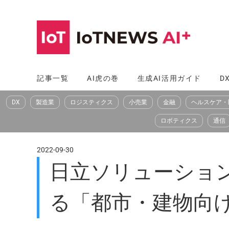
コ
ン
テ
ン
ツ
記事一覧
AI虎の巻
生成AI活用ガイド
D
へ
DX
製造業
ロジスティクス
小売業
金融
ヘルスケア・
ス
キ
ロボティクス
通信
ッ
プ
2022-09-30
日立ソリューショ
る「都市・建物向け