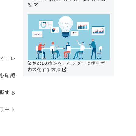
説
ミュレ
業務のDX推進を、ベンダーに頼らず
内製化する方法
を確認
握する
ラート