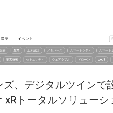
X講座
イベント
医療
農業
土木建設
メタバース
スマートシティ
スマート
要素技術
セキュリティ
ウェアラブル
ドローン
web3
ンズ、デジタルツインで
 xRトータルソリュー