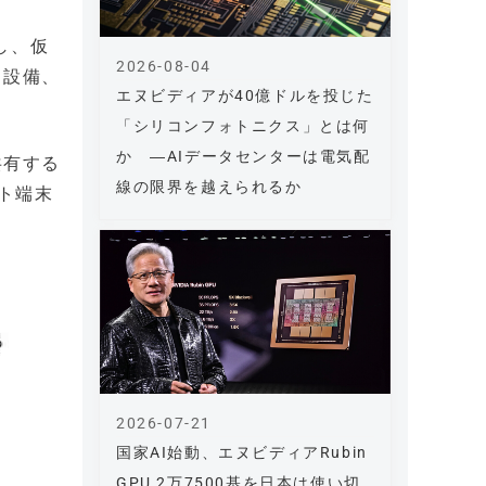
し、仮
2026-08-04
と設備、
エヌビディアが40億ドルを投じた
「シリコンフォトニクス」とは何
か ―AIデータセンターは電気配
共有する
線の限界を越えられるか
ト端末
2026-07-21
国家AI始動、エヌビディアRubin
GPU 2万7500基を日本は使い切