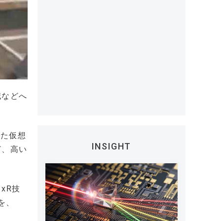
減などへ
した仮想
INSIGHT
ど、高い
xR技
を、