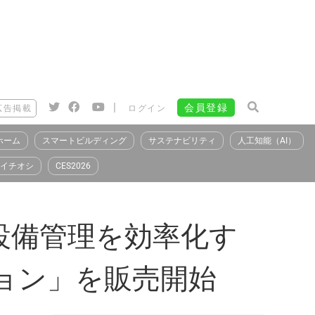
|
会員登録
広告掲載
ログイン
ホーム
スマートビルディング
サステナビリティ
人工知能（AI）
イチオシ
CES2026
設備管理を効率化す
ション」を販売開始