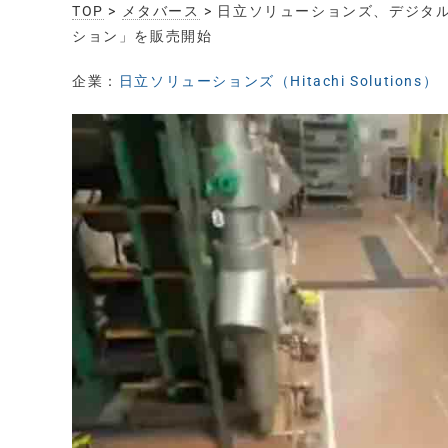
TOP
>
メタバース
> 日立ソリューションズ、デジタ
ション」を販売開始
企業：
日立ソリューションズ（Hitachi Solutions）