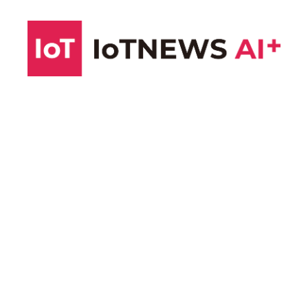
コ
ン
テ
ン
ツ
へ
ス
キ
ッ
プ