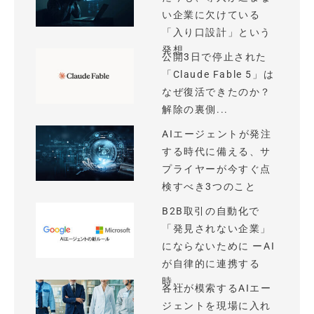
い企業に欠けている
「入り口設計」という
発想
公開3日で停止された
「Claude Fable 5」は
なぜ復活できたのか？
解除の裏側...
AIエージェントが発注
する時代に備える、サ
プライヤーが今すぐ点
検すべき3つのこと
B2B取引の自動化で
「発見されない企業」
にならないために ーAI
が自律的に連携する
時...
各社が模索するAIエー
ジェントを現場に入れ