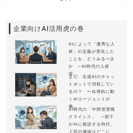
企業向けAI活用虎の巻
AIによって「優秀な人
材」の定義が変化した
ことを、どうみるべき
か —AI時代の人材
採...
まだ、生成AIのチャッ
トボットで消耗してい
るの？ ー自律的に動
くAIエージェントが
働...
AI時代の「中間管理職
クライシス」 —部下
がAIに相談する時代、
上司の価値はどこに