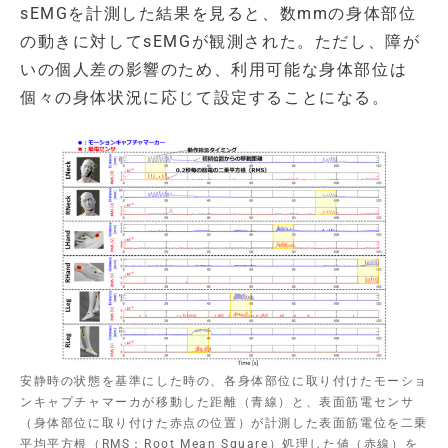
sEMGを計測した結果を見ると、数mmの身体部位
の動きに対してsEMGが観測された。ただし、障が
いの個人差の影響のため、利用可能な身体部位は
個々の身体状況に応じて設定することになる。
安静時の状態を基準にした時の、各身体部位に取り付けたモーショ
ンキャプチャマーカが移動した距離（青線）と、表面筋電センサ
（身体部位に取り付けた赤点の位置）が計測した表面筋電位を二乗
平均平方根（RMS：Root Mean Square）処理した値（赤線）を