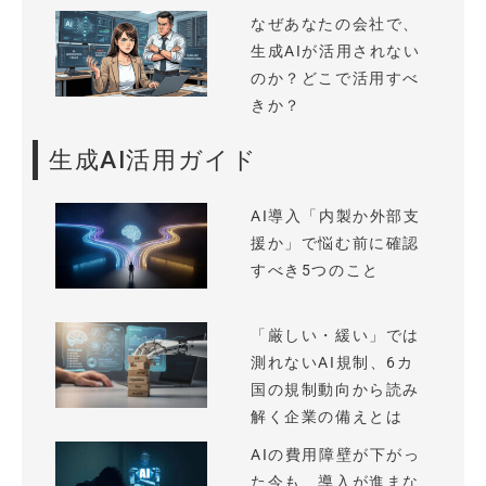
なぜあなたの会社で、
生成AIが活用されない
のか？どこで活用すべ
きか？
生成AI活用ガイド
AI導入「内製か外部支
援か」で悩む前に確認
すべき5つのこと
「厳しい・緩い」では
測れないAI規制、6カ
国の規制動向から読み
解く企業の備えとは
AIの費用障壁が下がっ
た今も、導入が進まな