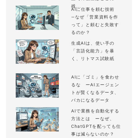
残...
AIに仕事を頼む技術
—なぜ「営業資料を作
って」と頼むと失敗す
るのか？
生成AIは、使い手の
「言語化能力」を暴
く、リトマス試験紙
AIに「ゴミ」を食わせ
るな ーAIエージェン
トが賢くなるデータ、
バカになるデータ
AIで業務を自動化する
方法とは ーなぜ、
ChatGPTを配っても仕
事は減らないのか？