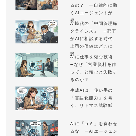
るの？ ー自律的に動
くAIエージェントが
働...
AI時代の「中間管理職
クライシス」 —部下
がAIに相談する時代、
上司の価値はどこに
残...
AIに仕事を頼む技術
—なぜ「営業資料を作
って」と頼むと失敗す
るのか？
生成AIは、使い手の
「言語化能力」を暴
く、リトマス試験紙
AIに「ゴミ」を食わせ
るな ーAIエージェン