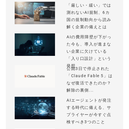
「厳しい・緩い」では
測れないAI規制、6カ
国の規制動向から読み
解く企業の備えとは
AIの費用障壁が下がっ
た今も、導入が進まな
い企業に欠けている
「入り口設計」という
発想
公開3日で停止された
「Claude Fable 5」は
なぜ復活できたのか？
解除の裏側...
AIエージェントが発注
する時代に備える、サ
プライヤーが今すぐ点
検すべき3つのこと