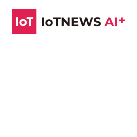
コ
ン
テ
ン
ツ
へ
ス
キ
ッ
プ