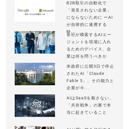
B2B取引の自動化で
「発見されない企業」
にならないために ーAI
が自律的に連携する
時...
各社が模索するAIエー
ジェントを現場に入れ
るためのデバイス、企
業は何を問うべきか
米政府に公開3日で停止
されたAI「Claude
Fable 5」、その能力と
企業が今...
AIはSaaSを殺さない、
「共存戦争」の裏で本
当に起きていること