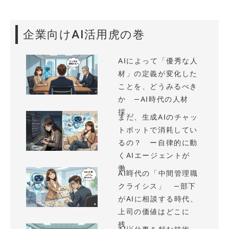
企業向けAI活用虎の巻
AIによって「優秀な人
材」の定義が変化した
ことを、どうみるべき
か —AI時代の人材
採...
まだ、生成AIのチャッ
トボットで消耗してい
るの？ ー自律的に動
くAIエージェントが
働...
AI時代の「中間管理職
クライシス」 —部下
がAIに相談する時代、
上司の価値はどこに
残...