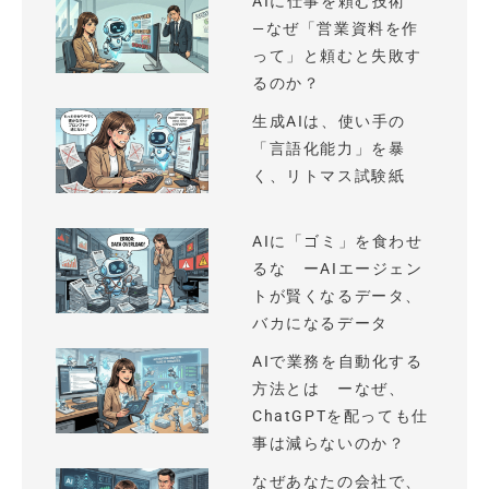
AIに仕事を頼む技術
—なぜ「営業資料を作
って」と頼むと失敗す
るのか？
生成AIは、使い手の
「言語化能力」を暴
く、リトマス試験紙
AIに「ゴミ」を食わせ
るな ーAIエージェン
トが賢くなるデータ、
バカになるデータ
AIで業務を自動化する
方法とは ーなぜ、
ChatGPTを配っても仕
事は減らないのか？
なぜあなたの会社で、