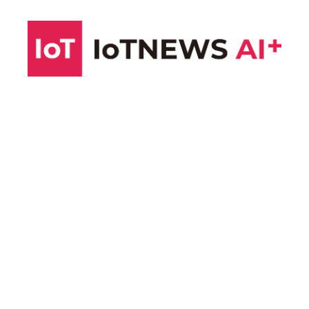
コ
ン
テ
ン
ツ
へ
ス
キ
ッ
プ