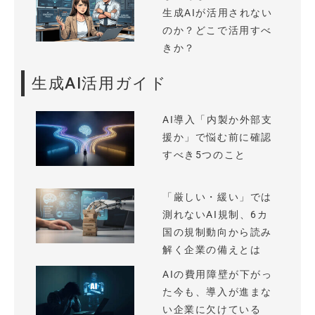
生成AIが活用されない
のか？どこで活用すべ
きか？
生成AI活用ガイド
AI導入「内製か外部支
援か」で悩む前に確認
すべき5つのこと
「厳しい・緩い」では
測れないAI規制、6カ
国の規制動向から読み
解く企業の備えとは
AIの費用障壁が下がっ
た今も、導入が進まな
い企業に欠けている