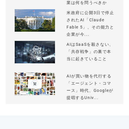
業は何を問うべきか
米政府に公開3日で停止
されたAI「Claude
Fable 5」、その能力と
企業が今...
AIはSaaSを殺さない、
「共存戦争」の裏で本
当に起きていること
AIが買い物を代行する
「エージェント・コマ
ース」時代、Googleが
提唱するUniv...