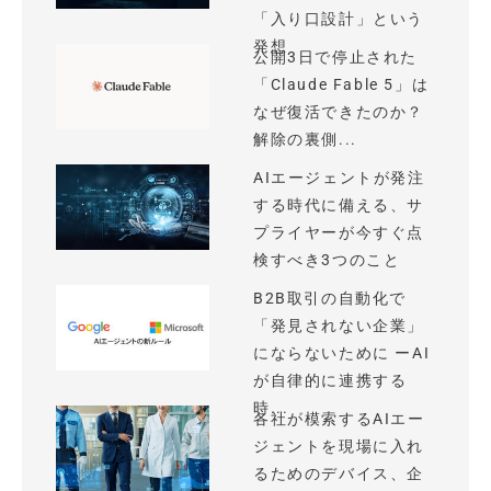
「入り口設計」という
発想
公開3日で停止された
「Claude Fable 5」は
なぜ復活できたのか？
解除の裏側...
AIエージェントが発注
する時代に備える、サ
プライヤーが今すぐ点
検すべき3つのこと
B2B取引の自動化で
「発見されない企業」
にならないために ーAI
が自律的に連携する
時...
各社が模索するAIエー
ジェントを現場に入れ
るためのデバイス、企