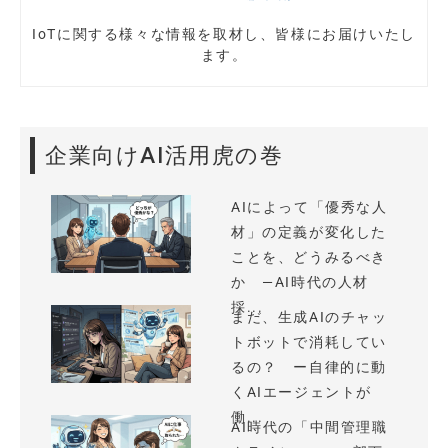
IoTに関する様々な情報を取材し、皆様にお届けいたし
ます。
企業向けAI活用虎の巻
AIによって「優秀な人
材」の定義が変化した
ことを、どうみるべき
か —AI時代の人材
採...
まだ、生成AIのチャッ
トボットで消耗してい
るの？ ー自律的に動
くAIエージェントが
働...
AI時代の「中間管理職