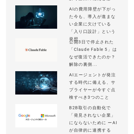
AIの費用障壁が下がっ
た今も、導入が進まな
い企業に欠けている
「入り口設計」という
発想
公開3日で停止された
「Claude Fable 5」は
なぜ復活できたのか？
解除の裏側...
AIエージェントが発注
する時代に備える、サ
プライヤーが今すぐ点
検すべき3つのこと
B2B取引の自動化で
「発見されない企業」
にならないために ーAI
が自律的に連携する