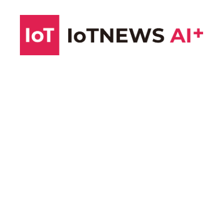
コ
ン
テ
ン
ツ
へ
ス
キ
ッ
プ