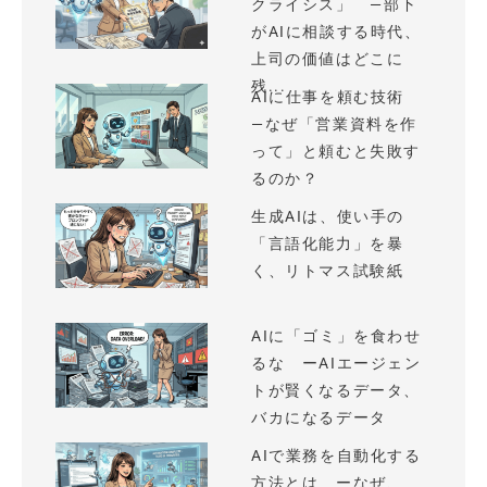
クライシス」 —部下
がAIに相談する時代、
上司の価値はどこに
残...
AIに仕事を頼む技術
—なぜ「営業資料を作
って」と頼むと失敗す
るのか？
生成AIは、使い手の
「言語化能力」を暴
く、リトマス試験紙
AIに「ゴミ」を食わせ
るな ーAIエージェン
トが賢くなるデータ、
バカになるデータ
AIで業務を自動化する
方法とは ーなぜ、