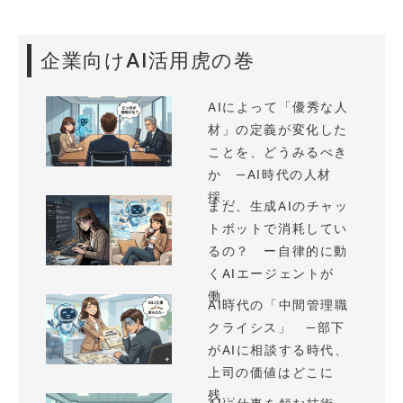
企業向けAI活用虎の巻
AIによって「優秀な人
材」の定義が変化した
ことを、どうみるべき
か —AI時代の人材
採...
まだ、生成AIのチャッ
トボットで消耗してい
るの？ ー自律的に動
くAIエージェントが
働...
AI時代の「中間管理職
クライシス」 —部下
がAIに相談する時代、
上司の価値はどこに
残...