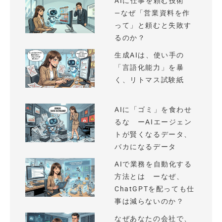
AIに仕事を頼む技術
—なぜ「営業資料を作
って」と頼むと失敗す
るのか？
生成AIは、使い手の
「言語化能力」を暴
く、リトマス試験紙
AIに「ゴミ」を食わせ
るな ーAIエージェン
トが賢くなるデータ、
バカになるデータ
AIで業務を自動化する
方法とは ーなぜ、
ChatGPTを配っても仕
事は減らないのか？
なぜあなたの会社で、