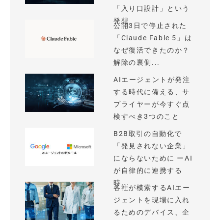
「入り口設計」という
発想
公開3日で停止された
「Claude Fable 5」は
なぜ復活できたのか？
解除の裏側...
AIエージェントが発注
する時代に備える、サ
プライヤーが今すぐ点
検すべき3つのこと
B2B取引の自動化で
「発見されない企業」
にならないために ーAI
が自律的に連携する
時...
各社が模索するAIエー
ジェントを現場に入れ
るためのデバイス、企