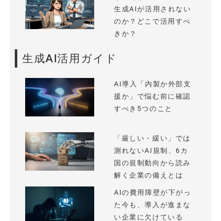
生成AIが活用されない
のか？どこで活用すべ
きか？
生成AI活用ガイド
AI導入「内製か外部支
援か」で悩む前に確認
すべき5つのこと
「厳しい・緩い」では
測れないAI規制、6カ
国の規制動向から読み
解く企業の備えとは
AIの費用障壁が下がっ
た今も、導入が進まな
い企業に欠けている