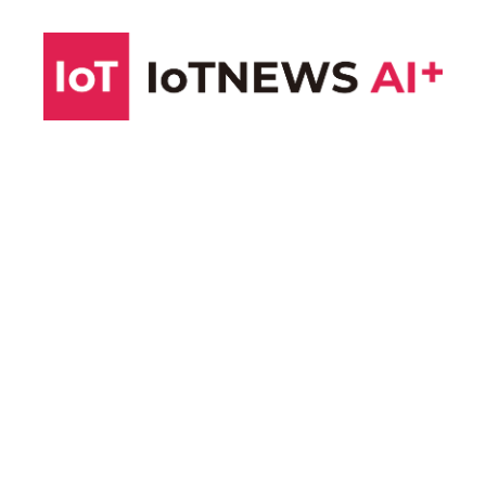
コ
ン
テ
ン
ツ
へ
ス
キ
ッ
プ