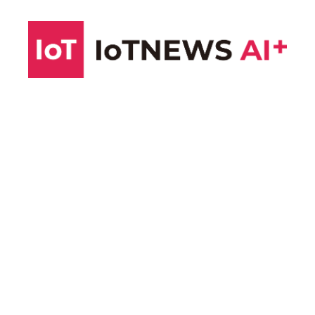
コ
ン
テ
ン
ツ
へ
ス
キ
ッ
プ