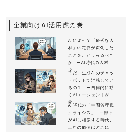
企業向けAI活用虎の巻
AIによって「優秀な人
材」の定義が変化した
ことを、どうみるべき
か —AI時代の人材
採...
まだ、生成AIのチャッ
トボットで消耗してい
るの？ ー自律的に動
くAIエージェントが
働...
AI時代の「中間管理職
クライシス」 —部下
がAIに相談する時代、
上司の価値はどこに