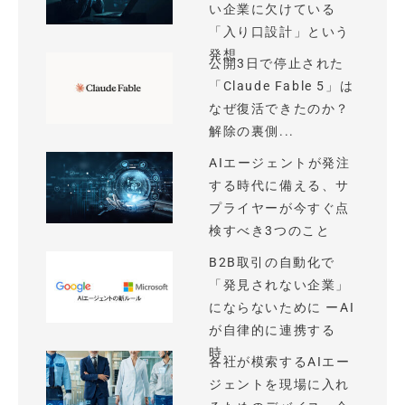
い企業に欠けている
「入り口設計」という
発想
公開3日で停止された
「Claude Fable 5」は
なぜ復活できたのか？
解除の裏側...
AIエージェントが発注
する時代に備える、サ
プライヤーが今すぐ点
検すべき3つのこと
B2B取引の自動化で
「発見されない企業」
にならないために ーAI
が自律的に連携する
時...
各社が模索するAIエー
ジェントを現場に入れ