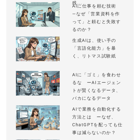
残...
AIに仕事を頼む技術
—なぜ「営業資料を作
って」と頼むと失敗す
るのか？
生成AIは、使い手の
「言語化能力」を暴
く、リトマス試験紙
AIに「ゴミ」を食わせ
るな ーAIエージェン
トが賢くなるデータ、
バカになるデータ
AIで業務を自動化する
方法とは ーなぜ、
ChatGPTを配っても仕
事は減らないのか？