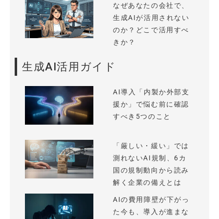
なぜあなたの会社で、
生成AIが活用されない
のか？どこで活用すべ
きか？
生成AI活用ガイド
AI導入「内製か外部支
援か」で悩む前に確認
すべき5つのこと
「厳しい・緩い」では
測れないAI規制、6カ
国の規制動向から読み
解く企業の備えとは
AIの費用障壁が下がっ
た今も、導入が進まな