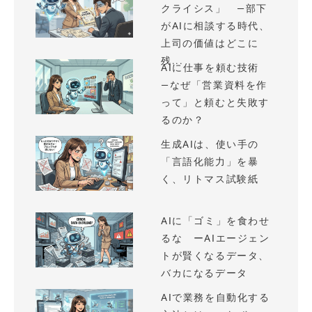
クライシス」 —部下
がAIに相談する時代、
上司の価値はどこに
残...
AIに仕事を頼む技術
—なぜ「営業資料を作
って」と頼むと失敗す
るのか？
生成AIは、使い手の
「言語化能力」を暴
く、リトマス試験紙
AIに「ゴミ」を食わせ
るな ーAIエージェン
トが賢くなるデータ、
バカになるデータ
AIで業務を自動化する