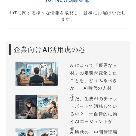
IoTに関する様々な情報を取材し、皆様にお届けいたし
ます。
企業向けAI活用虎の巻
AIによって「優秀な人
材」の定義が変化した
ことを、どうみるべき
か —AI時代の人材
採...
まだ、生成AIのチャッ
トボットで消耗してい
るの？ ー自律的に動
くAIエージェントが
働...
AI時代の「中間管理職