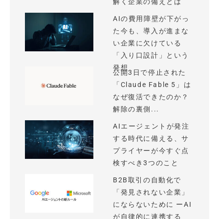
解く企業の備えとは
AIの費用障壁が下がっ
た今も、導入が進まな
い企業に欠けている
「入り口設計」という
発想
公開3日で停止された
「Claude Fable 5」は
なぜ復活できたのか？
解除の裏側...
AIエージェントが発注
する時代に備える、サ
プライヤーが今すぐ点
検すべき3つのこと
B2B取引の自動化で
「発見されない企業」
にならないために ーAI
が自律的に連携する