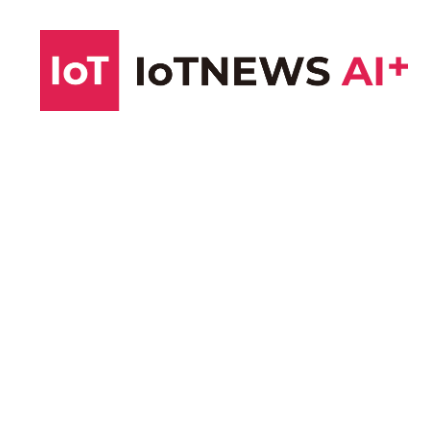
コ
ン
テ
ン
ツ
へ
ス
キ
ッ
プ