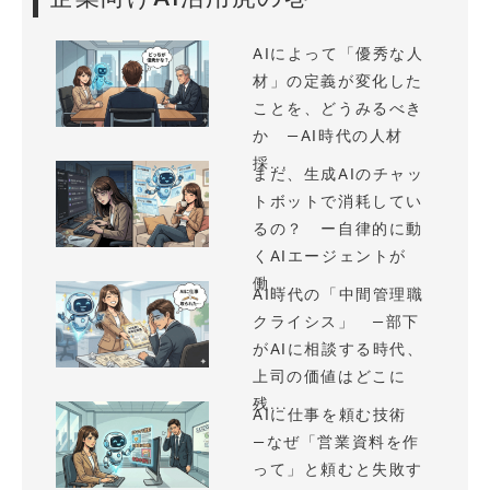
AIによって「優秀な人
材」の定義が変化した
ことを、どうみるべき
か —AI時代の人材
採...
まだ、生成AIのチャッ
トボットで消耗してい
るの？ ー自律的に動
くAIエージェントが
働...
AI時代の「中間管理職
クライシス」 —部下
がAIに相談する時代、
上司の価値はどこに
残...
AIに仕事を頼む技術
—なぜ「営業資料を作
って」と頼むと失敗す