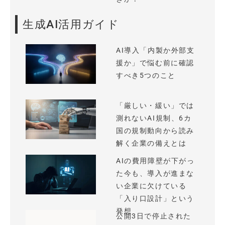
生成AI活用ガイド
AI導入「内製か外部支
援か」で悩む前に確認
すべき5つのこと
「厳しい・緩い」では
測れないAI規制、6カ
国の規制動向から読み
解く企業の備えとは
AIの費用障壁が下がっ
た今も、導入が進まな
い企業に欠けている
「入り口設計」という
発想
公開3日で停止された