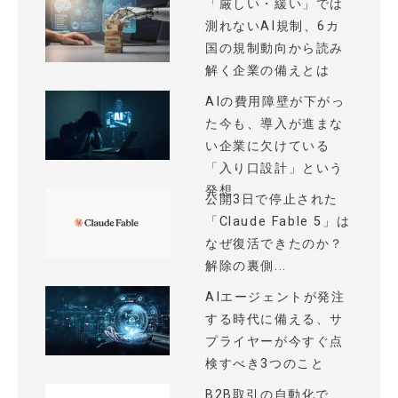
「厳しい・緩い」では
測れないAI規制、6カ
国の規制動向から読み
解く企業の備えとは
AIの費用障壁が下がっ
た今も、導入が進まな
い企業に欠けている
「入り口設計」という
発想
公開3日で停止された
「Claude Fable 5」は
なぜ復活できたのか？
解除の裏側...
AIエージェントが発注
する時代に備える、サ
プライヤーが今すぐ点
検すべき3つのこと
B2B取引の自動化で