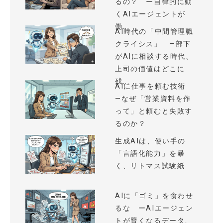
るの？ ー自律的に動
くAIエージェントが
働...
AI時代の「中間管理職
クライシス」 —部下
がAIに相談する時代、
上司の価値はどこに
残...
AIに仕事を頼む技術
—なぜ「営業資料を作
って」と頼むと失敗す
るのか？
生成AIは、使い手の
「言語化能力」を暴
く、リトマス試験紙
AIに「ゴミ」を食わせ
るな ーAIエージェン
トが賢くなるデータ、