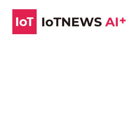
コ
ン
テ
ン
ツ
へ
ス
キ
ッ
プ