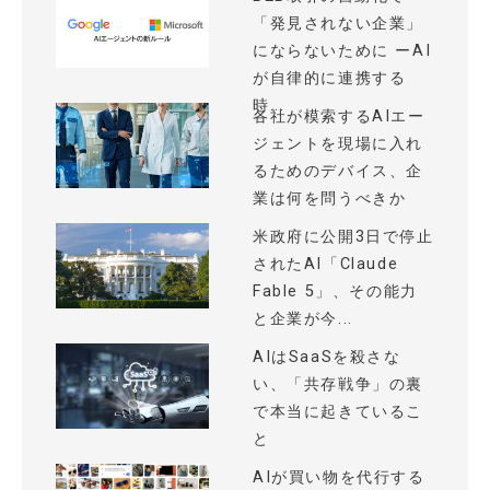
「発見されない企業」
にならないために ーAI
が自律的に連携する
時...
各社が模索するAIエー
ジェントを現場に入れ
るためのデバイス、企
業は何を問うべきか
米政府に公開3日で停止
されたAI「Claude
Fable 5」、その能力
と企業が今...
AIはSaaSを殺さな
い、「共存戦争」の裏
で本当に起きているこ
と
AIが買い物を代行する